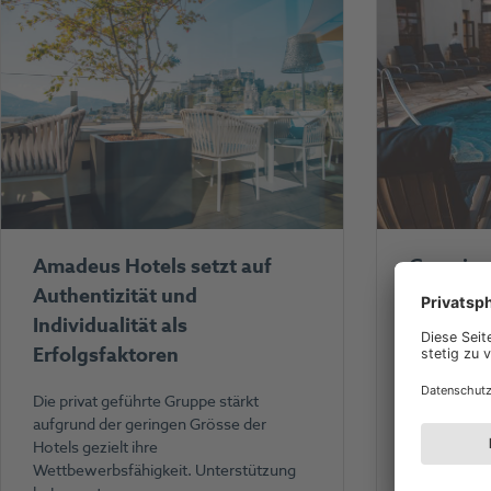
Amadeus Hotels setzt auf
Gemeinsa
Authentizität und
Club Hot
Individualität als
HotelPar
Erfolgsfaktoren
Mitten im H
eingebettet
Die privat geführte Gruppe stärkt
Landschaft d
aufgrund der geringen Grösse der
Club Hotel
Hotels gezielt ihre
Wettbewerbsfähigkeit. Unterstützung