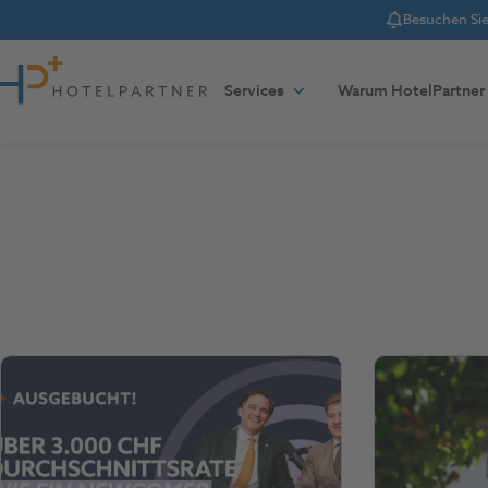
Besuchen Sie 
Notice
Zum Inhalt springen
Services
Warum HotelPartner