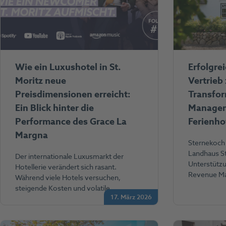
Wie ein Luxushotel in St.
Erfolgre
Moritz neue
Vertrieb 
Preisdimensionen erreicht:
Transfo
Ein Blick hinter die
Managem
Performance des Grace La
Ferienhot
Margna
Sternekoch
Landhaus Str
Der internationale Luxusmarkt der
Unterstütz
Hotellerie verändert sich rasant.
Revenue M
Während viele Hotels versuchen,
steigende Kosten und volatile…
17. März 2026