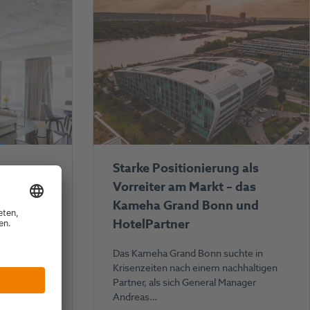
-
Starke Positionierung als
artige
Vorreiter am Markt – das
eschichte
Kameha Grand Bonn und
 und
HotelPartner
Das Kameha Grand Bonn suchte in
Krisenzeiten nach einem nachhaltigen
ürfen wir
Partner, als sich General Manager
ppe
Andreas…
 Partnern…