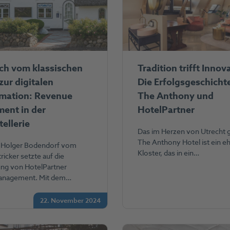
ich vom klassischen
Tradition trifft Innov
zur digitalen
Die Erfolgsgeschicht
rmation: Revenue
The Anthony und
ent in der
HotelPartner
ellerie
Das im Herzen von Utrecht 
The Anthony Hotel ist ein e
 Holger Bodendorf vom
Kloster, das in ein…
icker setzte auf die
ung von HotelPartner
anagement. Mit dem…
22. November 2024