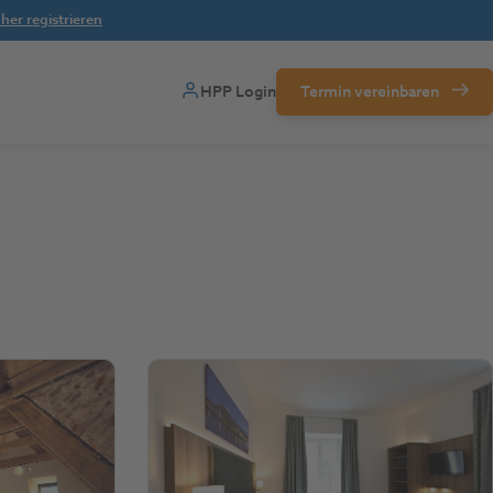
her registrieren
HPP Login
Termin vereinbaren