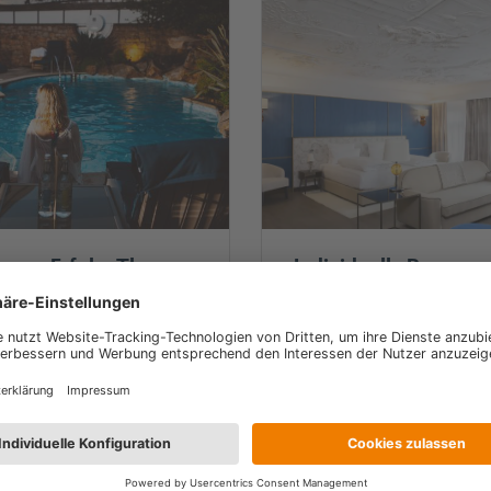
mer Erfolg: The
Individuelle Revenue
el & Spa Jersey und
Strategien für einzig
tner
Hotels: Die Erfolgsg
von Amadeus Hotels
erzen von Jersey,
HotelPartner
 in die malerische
er Kanalinseln, erstrahlt das
Bereits seit dem Jahr 2016 d
…
die privat geführte Hotelgru
Amadeus Hotels zu unseren