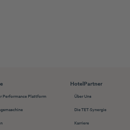
ie
HotelPartner
r Performance Plattform
Über Uns
gsmaschine
Die TET-Synergie
en
Karriere