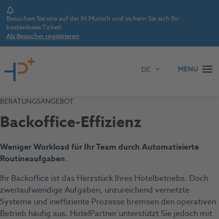
Notice
Besuchen Sie uns auf der IH Munich und sichern Sie sich Ihr
kostenloses Ticket!
Als Besucher registrieren
Zum Inhalt springen
MENU
BERATUNGSANGEBOT
Backoffice-Effizienz
Weniger Workload für Ihr Team durch Automatisierte
Routineaufgaben
.
Ihr Backoffice ist das Herzstück Ihres Hotelbetriebs. Doch
zweitaufwendige Aufgaben, unzureichend vernetzte
Systeme und ineffiziente Prozesse bremsen den operativen
Betrieb häufig aus. HotelPartner unterstützt Sie jedoch mit