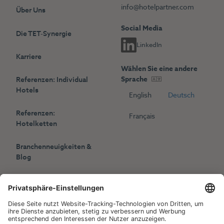
info@hotelpartner.com
Über Uns
Social Media
Die TET-Synergie
LinkedIn
Karriere
Wählen Sie eine andere
Sprache
Referenzen: Individual
Hotels
English
Deutsch
Referenzen:
Français
Hotelketten
Branchenneuigkeiten &
Blog
Presse
Veranstaltungen