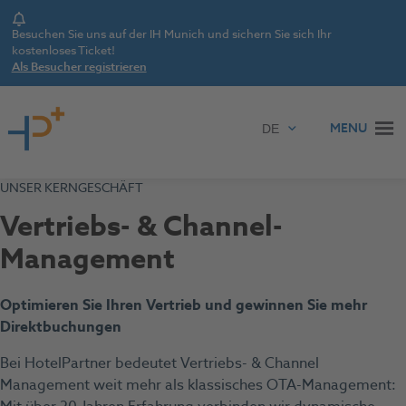
Notice
Besuchen Sie uns auf der IH Munich und sichern Sie sich Ihr
kostenloses Ticket!
Als Besucher registrieren
Zum Inhalt springen
MENU
UNSER KERNGESCHÄFT
Vertriebs- & Channel-
Management
Optimieren Sie Ihren Vertrieb und gewinnen Sie mehr
Direktbuchungen
Bei HotelPartner bedeutet Vertriebs- & Channel
Management weit mehr als klassisches OTA-Management: