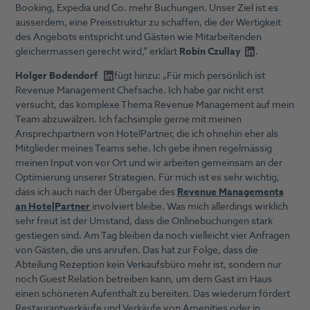
Booking, Expedia und Co. mehr Buchungen. Unser Ziel ist es
ausserdem, eine Preisstruktur zu schaffen, die der Wertigkeit
des Angebots entspricht und Gästen wie Mitarbeitenden
gleichermassen gerecht wird,“ erklärt
Robin Czullay
.
Holger Bodendorf
fügt hinzu: „Für mich persönlich ist
Revenue Management Chefsache. Ich habe gar nicht erst
versucht, das komplexe Thema Revenue Management auf mein
Team abzuwälzen. Ich fachsimple gerne mit meinen
Ansprechpartnern von HotelPartner, die ich ohnehin eher als
Mitglieder meines Teams sehe. Ich gebe ihnen regelmässig
meinen Input von vor Ort und wir arbeiten gemeinsam an der
Optimierung unserer Strategien. Für mich ist es sehr wichtig,
dass ich auch nach der Übergabe des
Revenue Managements
an HotelPartner
involviert bleibe. Was mich allerdings wirklich
sehr freut ist der Umstand, dass die Onlinebuchungen stark
gestiegen sind. Am Tag bleiben da noch vielleicht vier Anfragen
von Gästen, die uns anrufen. Das hat zur Folge, dass die
Abteilung Rezeption kein Verkaufsbüro mehr ist, sondern nur
noch Guest Relation betreiben kann, um dem Gast im Haus
einen schöneren Aufenthalt zu bereiten. Das wiederum fördert
Restaurantverkäufe und Verkäufe von Amenities oder in