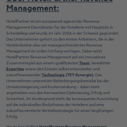
Management:
HotelPartner ist ein europaweit agierender Revenue
Management Dienstleister für die Hotellerie mit Hauptsitz in
Schindellegi und wurde im Jahr 2006 in der Schweiz gegründet.
Das Unternehmen gehört zu den ersten Anbietern, die in der
Hotelindustrie über ein massgeschneidertes Revenue
Management im vollen Umfang verfügen. Dabei setzt
HotelPartner Revenue Management auf ein innovatives
Zusammenspiel aus einem qualifizierten
Team
, bewährter
Expertise
sowie den Einsatz selbst entwickelter und
zukunftsweisender
Technologie
(TET-Synergie)
. Das
Unternehmen unterstützt Beherbergungsbetriebe bei der
Umsatzsteigerung und Kostensenkung – dabei stets
angetrieben von den Kernwerten Optimierung, Erfolg und
Sicherheit. Im Vordergrund steht die konsequente Ausrichtung
auf die individuellen Bedürfnisse der Hoteliers und eine
zukunftsorientierte Vertriebsstrategie für einen langfristigen
Erfolg.
Heute beschäftigt
HotelPartner Revenue Managemen
t