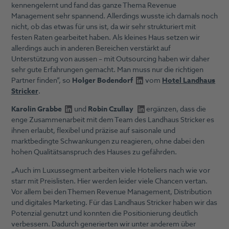
kennengelernt und fand das ganze Thema Revenue
Management sehr spannend. Allerdings wusste ich damals noch
nicht, ob das etwas für uns ist, da wir sehr strukturiert mit
festen Raten gearbeitet haben. Als kleines Haus setzen wir
allerdings auch in anderen Bereichen verstärkt auf
Unterstützung von aussen – mit Outsourcing haben wir daher
sehr gute Erfahrungen gemacht. Man muss nur die richtigen
Partner finden“, so
Holger Bodendorf
vom
Hotel Landhaus
Stricker
.
Karolin Grabbe
und
Robin Czullay
ergänzen, dass die
enge Zusammenarbeit mit dem Team des Landhaus Stricker es
ihnen erlaubt, flexibel und präzise auf saisonale und
marktbedingte Schwankungen zu reagieren, ohne dabei den
hohen Qualitätsanspruch des Hauses zu gefährden.
„Auch im Luxussegment arbeiten viele Hoteliers nach wie vor
starr mit Preislisten. Hier werden leider viele Chancen vertan.
Vor allem bei den Themen Revenue Management, Distribution
und digitales Marketing. Für das Landhaus Stricker haben wir das
Potenzial genutzt und konnten die Positionierung deutlich
verbessern. Dadurch generierten wir unter anderem über