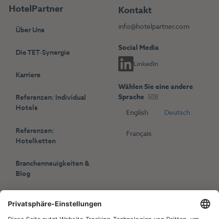
HotelPartner
Kontakt
info@hotelpartner.com
Über Uns
Social Media
Die TET-Synergie
LinkedIn
Karriere
Wählen Sie eine andere
Sprache
Referenzen: Individual
Hotels
English
Deutsch
Referenzen:
Français
Hotelketten
Branchenneuigkeiten &
Blog
Presse
Veranstaltungen