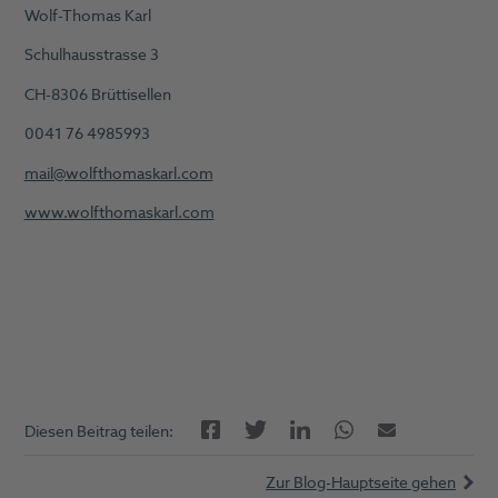
Wolf-Thomas Karl
Schulhausstrasse 3
CH-8306 Brüttisellen
0041 76 4985993
mail@wolfthomaskarl.com
www.wolfthomaskarl.com
Facebook
LinkedIn
Twitter
Twitter
E-Mail
Diesen Beitrag teilen:
Zur Blog-Hauptseite gehen