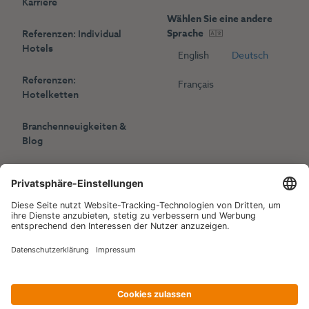
Karriere
Wählen Sie eine andere
Sprache
Referenzen: Individual
Hotels
English
Deutsch
Referenzen:
Français
Hotelketten
Branchenneuigkeiten &
Blog
Presse
Veranstaltungen
Copyright © 2006-2026 Hotelpartner Management AG
|