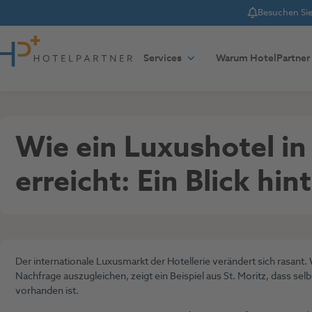
Besuchen Sie 
Notice
Zum Inhalt springen
Services
Warum HotelPartner
Erfolgsgeschichten
,
Podcast
17. März 2026
Wie ein Luxushotel in
erreicht: Ein Blick hi
Der internationale Luxusmarkt der Hotellerie verändert sich rasant
Nachfrage auszugleichen, zeigt ein Beispiel aus St. Moritz, dass se
vorhanden ist.