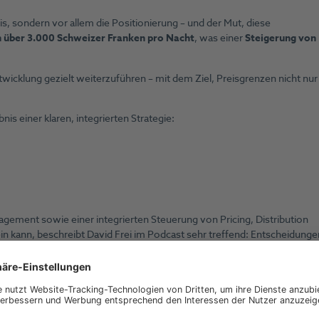
, sondern vor allem die Positionierung – und der Mut, diese
 über 3.000 Schweizer Franken pro Nacht
, was einer
Steigerung von
twicklung gezielt weiterzuführen – mit dem Ziel, Preisgrenzen nicht nur
nis einer klaren, integrierten Strategie:
ement sowie einer integrierten Steuerung von Pricing, Distribution
in kann, beschreibt David Frei im Podcast sehr treffend: Entscheidunge
tzte Spielräume sichtbar gemacht.