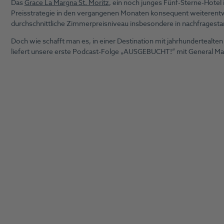
Das
Grace La Margna St. Moritz
, ein noch junges Fünf-Sterne-Hotel 
Preisstrategie in den vergangenen Monaten konsequent weiterentw
durchschnittliche Zimmerpreisniveau insbesondere in nachfragestar
Doch wie schafft man es, in einer Destination mit jahrhundertealt
liefert unsere erste Podcast-Folge „AUSGEBUCHT!“ mit General M