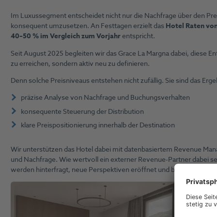
Im Luxussegment entscheidet nicht nur die Nachfrage über den Preis
konsequent umzusetzen. An Festtagen erzielt das
Hotel Raten von
40–50 % im Vergleich zum Vorjahr
entspricht.
Seit August 2025 begleiten wir das Grace La Margna dabei, diese En
zu erreichen, sondern aktiv neu zu definieren.
Denn solche Preisniveaus entstehen nicht zufällig. Sie sind das Ergeb
präzise Analyse von Nachfrage und Buchungsverhalten
konsequente Steuerung der Distribution
klare Preispositionierung innerhalb der Destination
Wir unterstützen das Hotel dabei mit datenbasiertem Revenue Manag
und Nachfrage. Wie wertvoll ein externer Revenue-Partner dabei se
werden hinterfragt, neue Perspektiven eröffnet und bislang ungenu