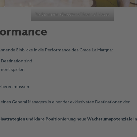
Pia Baumann -Director of Front of House
rformance
annende Einblicke in die Performance des Grace La Margna:
Destination sind
ment spielen
retieren müssen
 eines General Managers in einer der exklusivsten Destinationen der
eisstrategien und klare Positionierung neue Wachstumspotenziale i