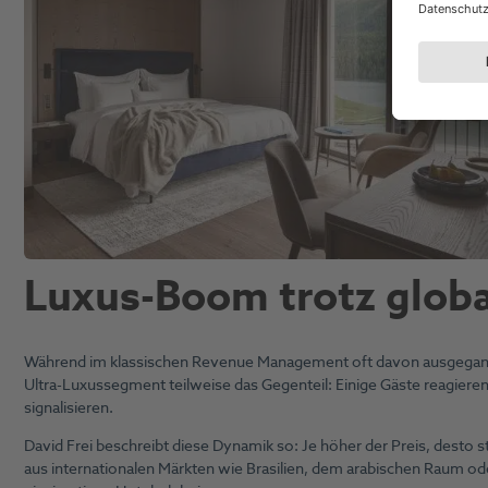
Luxus-Boom trotz globa
Während im klassischen Revenue Management oft davon ausgegangen
Ultra-Luxussegment teilweise das Gegenteil: Einige Gäste reagieren s
signalisieren.
David Frei beschreibt diese Dynamik so: Je höher der Preis, desto 
aus internationalen Märkten wie Brasilien, dem arabischen Raum o