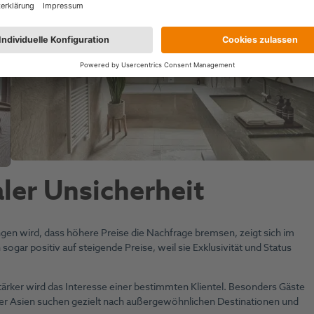
ler Unsicherheit
 wird, dass höhere Preise die Nachfrage bremsen, zeigt sich im
ogar positiv auf steigende Preise, weil sie Exklusivität und Status
stärker wird das Interesse einer bestimmten Klientel. Besonders Gäste
der Asien suchen gezielt nach außergewöhnlichen Destinationen und