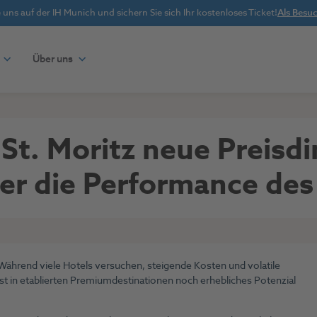
uns auf der IH Munich und sichern Sie sich Ihr kostenloses Ticket!
Als Besuc
Über uns
 St. Moritz neue Preis
nter die Performance de
. Während viele Hotels versuchen, steigende Kosten und volatile
lbst in etablierten Premiumdestinationen noch erhebliches Potenzial