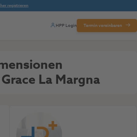
her registrieren
HPP Login
Termin vereinbaren
dimensionen
s Grace La Margna