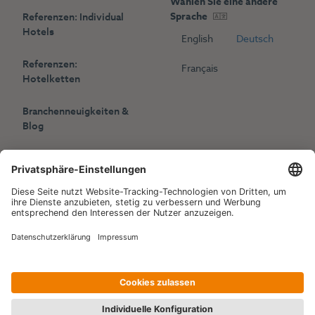
Wählen Sie eine andere
Sprache
Referenzen: Individual
Hotels
English
Deutsch
Referenzen:
Français
Hotelketten
Branchenneuigkeiten &
Blog
Presse
Veranstaltungen
Copyright © 2006-2026 Hotelpartner Management AG
|