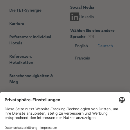
Social Media
Die TET-Synergie
LinkedIn
Karriere
Wählen Sie eine andere
Sprache
Referenzen: Individual
Hotels
English
Deutsch
Referenzen:
Français
Hotelketten
Branchenneuigkeiten &
Blog
Presse
Veranstaltungen