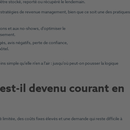
être stocké, reporté ou récupéré le lendemain.
s stratégies de revenue management, bien que ce soit une des pratiques
tions et aux no-shows, d’optimiser le
issement.
gés, avis négatifs, perte de confiance,
hôtel.
 simple qu’elle n’en a l’air : jusqu’où peut-on pousser la logique
est-il devenu courant en
limitée, des coûts fixes élevés et une demande qui reste difficile à