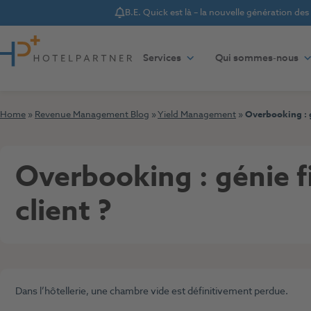
B.E. Quick est là – la nouvelle génération de
Notice
Aller au contenu
Services
Qui sommes-nous
Général
,
Yield Management
12. juin 2026
Home
»
Revenue Management Blog
»
Yield Management
»
Overbooking : g
Overbooking : génie f
client ?
Dans l’hôtellerie, une chambre vide est définitivement perdue.