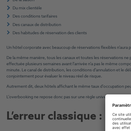
Du mix clientèle
Des conditions tarifaires
Des canaux de distribution
Des habitudes de réservation des clients
Un hôtel corporate avec beaucoup de réservations flexibles n’aura p
De la même manière, tous les canaux et toutes les réservations ne 
effectuée plusieurs semaines avant l’arrivée n’a pas le même comp
minute. Le canal de distribution, les conditions d’annulation et le dél
conjointement pour évaluer le niveau réel de risque.
Autrement dit, deux hôtels affichant le même taux d’occupation peu
L’overbooking ne repose donc pas sur une règle universelle, mais 
L’erreur classique : ove