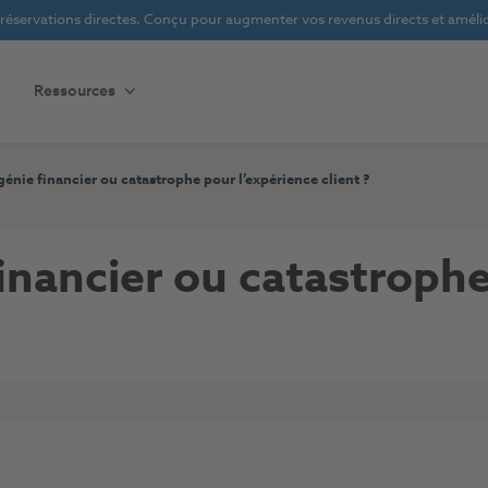
s réservations directes. Conçu pour augmenter vos revenus directs et amélior
Ressources
énie financier ou catastrophe pour l’expérience client ?
inancier ou catastrophe