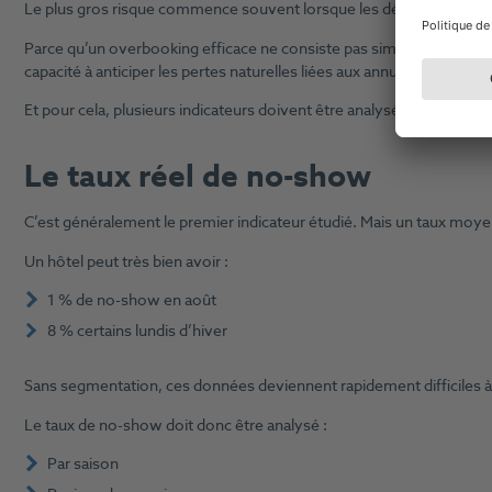
Le plus gros risque commence souvent lorsque les décisions sont p
Parce qu’un overbooking efficace ne consiste pas simplement à “pren
capacité à anticiper les pertes naturelles liées aux annulations, aux
Et pour cela, plusieurs indicateurs doivent être analysés ensemble.
Le taux réel de no-show
C’est généralement le premier indicateur étudié. Mais un taux moyen
Un hôtel peut très bien avoir :
1 % de no-show en août
8 % certains lundis d’hiver
Sans segmentation, ces données deviennent rapidement difficiles à
Le taux de no-show doit donc être analysé :
Par saison