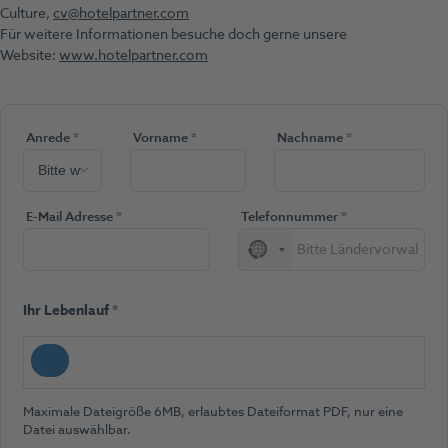
Culture,
cv@hotelpartner.com
Für weitere Informationen besuche doch gerne unsere
Website:
www.hotelpartner.com
(Pflichtfeld)
(Pflichtfeld)
(Pflichtfeld)
Anrede
*
Vorname
*
Nachname
*
(Pflichtfeld)
(Pflichtfeld)
E-Mail Adresse
*
Telefonnummer
*
No
country
selected
(Pflichtfeld)
Ihr Lebenlauf
*
Maximale Dateigröße 6MB, erlaubtes Dateiformat PDF, nur eine
Datei auswählbar.