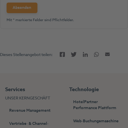
Mit * markierte Felder sind Pflichtfelder.
Facebook
LinkedIn
Twitter
Twitter
E-Mail
Dieses Stellenangebot teilen:
Services
Technologie
UNSER KERNGESCHÄFT
HotelPartner
Performance Plattform
Revenue Management
Web-Buchungsmaschine
Vertriebs- & Channel-