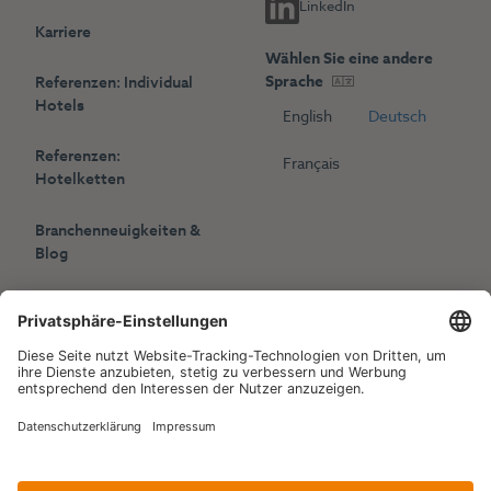
LinkedIn
Karriere
Wählen Sie eine andere
Sprache
Referenzen: Individual
Hotels
English
Deutsch
Referenzen:
Français
Hotelketten
Branchenneuigkeiten &
Blog
Presse
Veranstaltungen