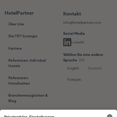
HotelPartner
Kontakt
info@hotelpartner.com
Über Uns
Social Media
Die TET-Synergie
LinkedIn
Karriere
Wählen Sie eine andere
Sprache
Referenzen: Individual
Hotels
English
Deutsch
Referenzen:
Français
Hotelketten
Branchenneuigkeiten &
Blog
Presse