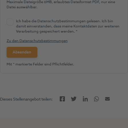
Maximale Dateigröße 6MB, erlaubtes Dateiformat PDF, nur eine
Datei auswählbar.
Ich habe die Datenschutzbestimmungen gelesen. Ich bin
damit einverstanden, dass meine Kontaktdaten zur weiteren
(Pflichtfeld)
Verarbeitung gespeichert werden.
*
Zu den Datenschutzbestimmungen
Mit * markierte Felder sind Pflichtfelder.
Facebook
LinkedIn
Twitter
Twitter
E-Mail
Dieses Stellenangebot teilen: