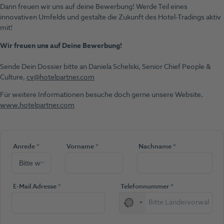
Dann freuen wir uns auf deine Bewerbung! Werde Teil eines
innovativen Umfelds und gestalte die Zukunft des Hotel-Tradings aktiv
mit!
Wir freuen uns auf Deine Bewerbung!
Sende Dein Dossier bitte an Daniela Schelski, Senior Chief People &
Culture,
cv@hotelpartner.com
Für weitere Informationen besuche doch gerne unsere Website.
www.hotelpartner.com
(Pflichtfeld)
(Pflichtfeld)
(Pflichtfeld)
Anrede
*
Vorname
*
Nachname
*
(Pflichtfeld)
(Pflichtfeld)
E-Mail Adresse
*
Telefonnummer
*
No
country