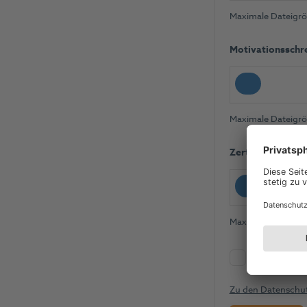
Maximale Dateigröß
Motivationsschr
Maximale Dateigröß
Zertifikate & Di
Maximale Dateigröß
Ich habe die
zur weiteren
Zu den Datensch