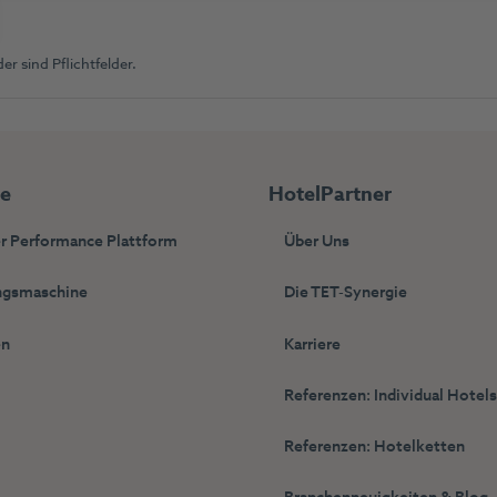
er sind Pflichtfelder.
ie
HotelPartner
r Performance Plattform
Über Uns
gsmaschine
Die TET-Synergie
en
Karriere
Referenzen: Individual Hotel
Referenzen: Hotelketten