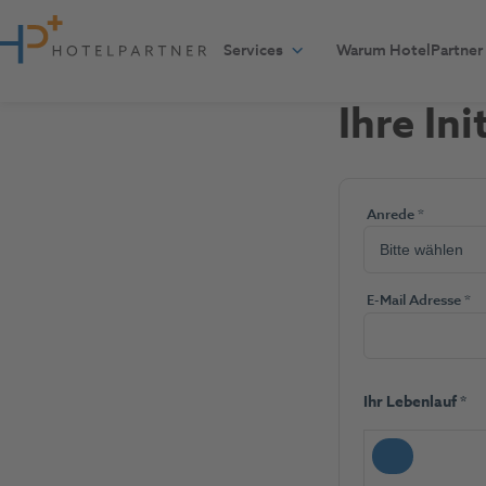
Zum Inhalt springen
Services
Warum HotelPartner
Ihre In
(Pflichtfel
Anrede
*
(Pf
E-Mail Adresse
*
(Pfl
Ihr Lebenlauf
*