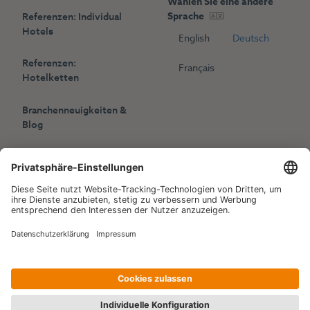
Wählen Sie eine andere
Sprache
Referenzen: Individual
Hotels
English
Deutsch
Referenzen:
Français
Hotelketten
Branchenneuigkeiten &
Blog
Presse
Veranstaltungen
Copyright © 2006-2026 Hotelpartner Management AG
|