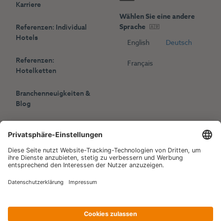
Karriere
Wählen Sie eine andere
Sprache
Referenzen: Individual
Hotels
English
Deutsch
Referenzen:
Français
Hotelketten
Branchenneuigkeiten &
Blog
Presse
Veranstaltungen
Copyright © 2006-2026 Hotelpartner Management AG
|