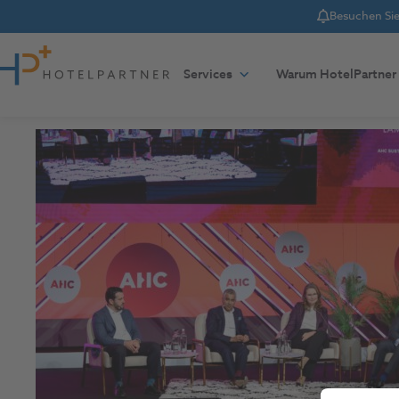
Besuchen Sie 
Notice
Zum Inhalt springen
Services
Warum HotelPartner