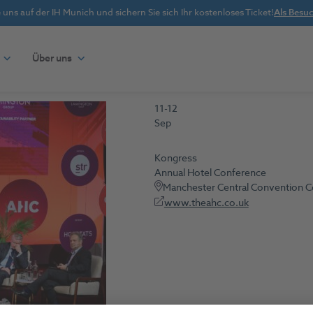
uns auf der IH Munich und sichern Sie sich Ihr kostenloses Ticket!
Als Besuc
Über uns
11-12
Sep
Kongress
Annual Hotel Conference
Manchester Central Convention 
www.theahc.co.uk