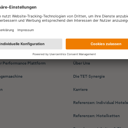
ie
HotelPartner
r Performance Plattform
Über Uns
gsmaschine
Die TET-Synergie
en
Karriere
Referenzen: Individual Hotel
Referenzen: Hotelketten