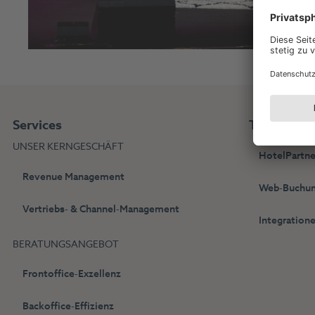
Services
Technolog
UNSER KERNGESCHÄFT
HotelPartne
Revenue Management
Web-Buchun
Vertriebs- & Channel-Management
Integration
BERATUNGSANGEBOT
Frontoffice-Exzellenz
Backoffice-Effizienz