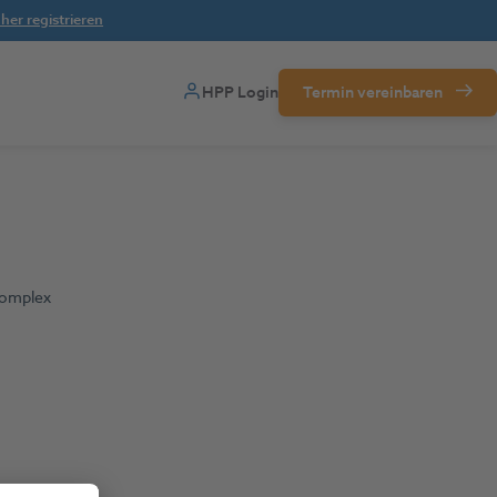
her registrieren
HPP Login
Termin vereinbaren
Complex