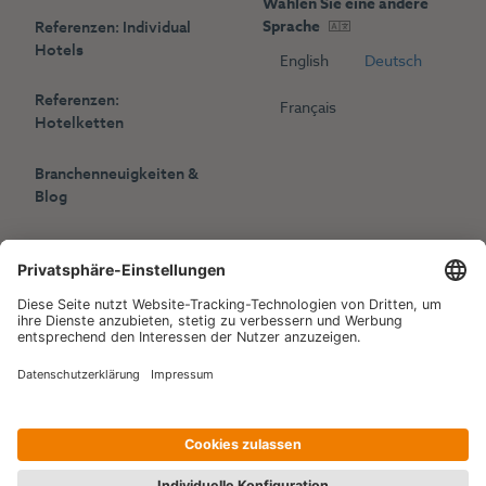
Wählen Sie eine andere
Sprache
Referenzen: Individual
Hotels
English
Deutsch
Referenzen:
Français
Hotelketten
Branchenneuigkeiten &
Blog
Presse
Veranstaltungen
Copyright © 2006-2026 Hotelpartner Management AG
|