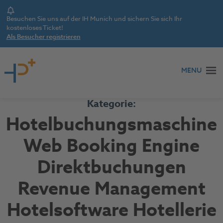
Notice
Besuchen Sie uns auf der IH Munich und sichern Sie sich Ihr
kostenloses Ticket!
Als Besucher registrieren
Zum Inhalt springen
MENU
Kategorie:
Hotelbuchungsmaschine
Web Booking Engine
Direktbuchungen
Revenue Management
Hotelsoftware Hotellerie