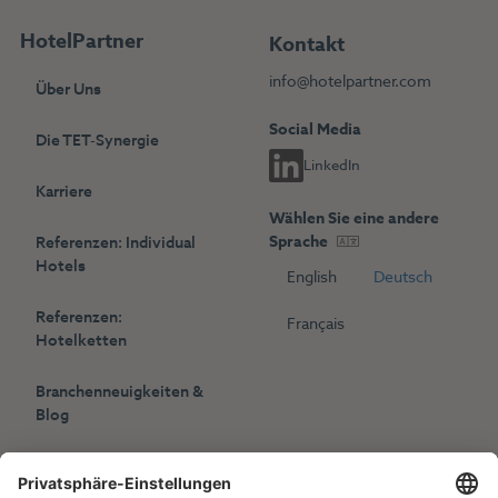
HotelPartner
Kontakt
info@hotelpartner.com
Über Uns
Social Media
Die TET-Synergie
LinkedIn
Karriere
Wählen Sie eine andere
Sprache
Referenzen: Individual
Hotels
English
Deutsch
Referenzen:
Français
Hotelketten
Branchenneuigkeiten &
Blog
Presse