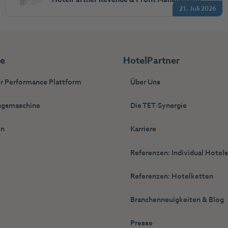
21. Juli 2026
ie
HotelPartner
r Performance Plattform
Über Uns
gsmaschine
Die TET-Synergie
en
Karriere
Referenzen: Individual Hotel
Referenzen: Hotelketten
Branchenneuigkeiten & Blog
Presse