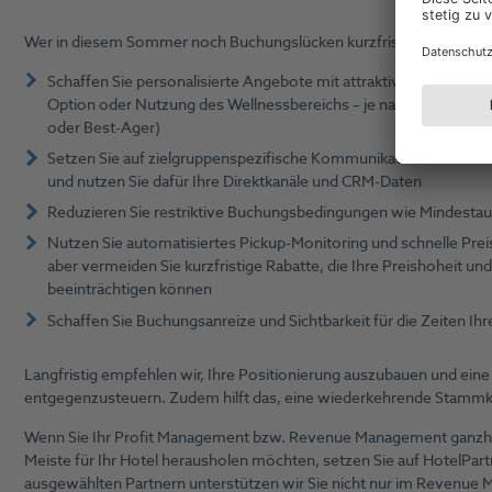
Wer in diesem Sommer noch Buchungslücken kurzfristig angehen m
Schaffen Sie personalisierte Angebote mit attraktiven Inklusivle
Option oder Nutzung des Wellnessbereichs – je nach Zielgruppe 
oder Best-Ager)
Setzen Sie auf zielgruppenspezifische Kommunikation und Preiss
und nutzen Sie dafür Ihre Direktkanäle und CRM-Daten
Reduzieren Sie restriktive Buchungsbedingungen wie Mindesta
Nutzen Sie automatisiertes Pickup-Monitoring und schnelle Pre
aber vermeiden Sie kurzfristige Rabatte, die Ihre Preishoheit
beeinträchtigen können
Schaffen Sie Buchungsanreize und Sichtbarkeit für die Zeiten I
Langfristig empfehlen wir, Ihre Positionierung auszubauen und ein
entgegenzusteuern. Zudem hilft das, eine wiederkehrende Stammk
Wenn Sie Ihr Profit Management bzw. Revenue Management ganzhei
Meiste für Ihr Hotel herausholen möchten, setzen Sie auf HotelPa
ausgewählten Partnern unterstützen wir Sie nicht nur im Revenue M