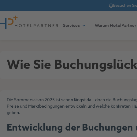
Besuchen Sie 
Notice
Zum Inhalt springen
Services
Warum HotelPartner
Allgemeines
22. Juli 2025
Wie Sie Buchungslüc
Die Sommersaison 2025 ist schon längst da – doch die Buchungslage p
Preise und Marktbedingungen entwickeln und welche konkreten H
geben.
Entwicklung der Buchungen