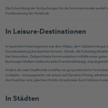
Die Entwicklung der Vorbuchungen für die Sommermonate verlief se
Positionierung der Hotels ab.
In Leisure-Destinationen
In typischen Ferienregionen wie dem Allgäu, dem Salzkammergut ode
Grundauslastung beobachten können. Hotels, die frühzeitig attrak
hier besonders. Zielgerichtete Kommunikation mithilfe eines guten
Buchungen bleiben vielerorts jedoch wetterabhängig, impulsgetrieb
Anders als viele Stadthotels schaffen es gut positionierte Ferienbe
zu lassen – vorausgesetzt, sie setzen auf Dynamic Pricing, attrakt
durchsetzbar sind, gleichen Hotels Umsatzziele durch höhere Auslas
In Städten