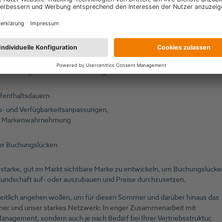
öchte, dem raten wir von HotelPartner Folgendes:
istungen, wie z. B. späte Checkout-
(z. B. Familien, Workation-Reisende
teuerung statt auf reine Ratenlogik
ufenthaltsdauern
is- und Verfügbarkeitsanpassungen,
 und Markenwahrnehmung
hrer Buchungslücken
e starke, gut im Markt sichtbare Marke zu entwickeln, um Buchungslücke
undschaft auf- oder auszubauen und Preise durchzusetzen.
tlich angehen wollen, um für diesen Sommer und darüber hinaus das
rtner und unser starkes Netzwerk: In enger Zusammenarbeit mit
anagement, sondern auch je nach Bedarf bei Ihrer Vertriebsstruktur,