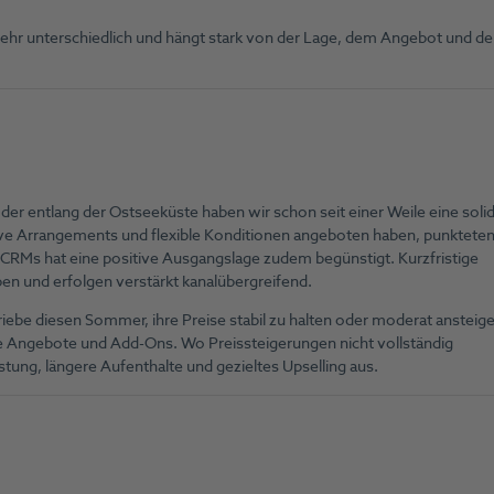
hr unterschiedlich und hängt stark von der Lage, dem Angebot und de
r entlang der Ostseeküste haben wir schon seit einer Weile eine soli
tive Arrangements und flexible Konditionen angeboten haben, punktete
 CRMs hat eine positive Ausgangslage zudem begünstigt. Kurzfristige
en und erfolgen verstärkt kanalübergreifend.
triebe diesen Sommer, ihre Preise stabil zu halten oder moderat ansteig
ive Angebote und Add-Ons. Wo Preissteigerungen nicht vollständig
tung, längere Aufenthalte und gezieltes Upselling aus.