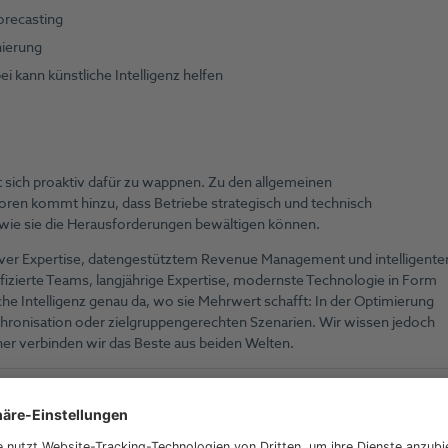
orecasting
nierung
i kann künstliche Intelligenz helfen
 sich proaktiv dafür zu wappnen. Zu den allgemeinen
ren kommt hinzu, dass Betriebe strategisch und technisch
, wie sie die Herausforderungen bewältigen können.
tiver Expertise, datengestütztem Revenue Management und intelligente
fizierte Teams, langjährige Expertise, modernste Technologie in Form
he Intelligenz genau da, wo sie Mehrwert schafft: In der Optimierung
ronisation oder zielgruppengerechten Szenarien. Wir wissen jedoch
aher verbinden wir das Beste aus beiden Welten.
stiger Buchungslücken