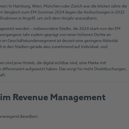
tionen: In Hamburg, Wien, München oder Zürich war die letzten Jahre die
em im Vergleich zum EM-Sommer 2024 liegen die Vorbuchungen in 2025
aßnahmen in Angriff, um sich dem Vorjahr anzunähern.
gesetzt werden – insbesondere Städte, die 2024 stark von der EM
 vergangene Jahr zudem geprägt von einer höheren Dichte an
 im Geschäftskundensegment ist derzeit eine geringere Aktivität
h in den Städten gerade also zunehmend auf Individual- und
n sind jene Hotels, die digital sichtbar sind, eine Marke mit
 differenziert aufgesetzt haben. Das sorgt für mehr Direktbuchungen,
aft.
n im Revenue Management
erwiegend dieselben: