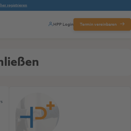
her registrieren
HPP Login
Termin vereinbaren
hließen
rs