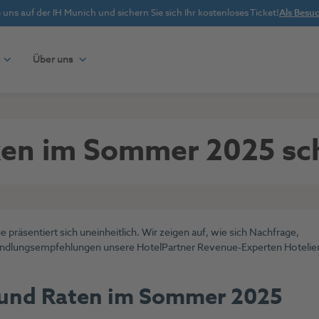
uns auf der IH Munich und sichern Sie sich Ihr kostenloses Ticket!
Als Besuc
Über uns
ken im Sommer 2025 sc
räsentiert sich uneinheitlich. Wir zeigen auf, wie sich Nachfrage,
andlungsempfehlungen unsere HotelPartner Revenue-Experten Hotelie
 und Raten im Sommer 2025