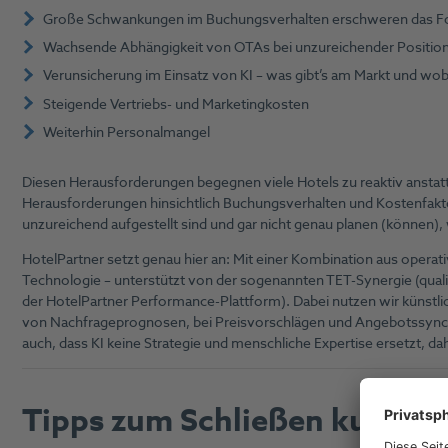
Große Schwankungen im Buchungsverhalten erschweren das F
Wachsende Abhängigkeit von OTAs bei unzureichender Positio
Verunsicherung im Einsatz von KI – was gibt’s am Markt und wobe
Steigende Vertriebs- und Marketingkosten
Weiterhin Personalmangel
Diesen Herausforderungen begegnen viele Hotels zu reaktiv anstatt
Herausforderungen hinsichtlich Buchungsverhalten und Kostenfakto
unzureichend aufgestellt sind und gar nicht genau planen (können)
HotelPartner setzt genau hier an: Mit einer Kombination aus opera
Technologie – unterstützt von der sogenannten TET-Synergie (quali
der HotelPartner Performance-Plattform). Dabei nutzen wir künstlic
von Nachfrageprognosen, bei Preisvorschlägen und Angebotssynch
auch, dass KI keine Strategie und menschliche Expertise ersetzt, d
Tipps zum Schließen kurzfri