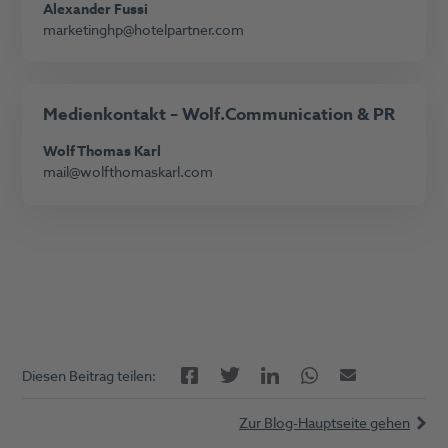
Alexander Fussi
marketinghp@hotelpartner.com
M
edienkontakt
– Wolf.Communication & PR
Wolf Thomas Karl
mail@wolfthomaskarl.com
Facebook
LinkedIn
Twitter
Twitter
E-Mail
Diesen Beitrag teilen:
Zur Blog-Hauptseite gehen