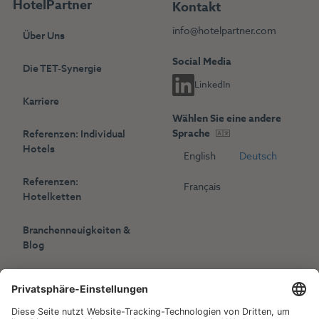
HotelPartner
Kontakt
info@hotelpartner.com
Über Uns
Social Media
Die TET-Synergie
LinkedIn
Karriere
Wählen Sie eine andere
Sprache
Referenzen: Individual
Hotels
English
Deutsch
Referenzen:
Français
Hotelketten
Branchenneuigkeiten &
Blog
Presse
Veranstaltungen