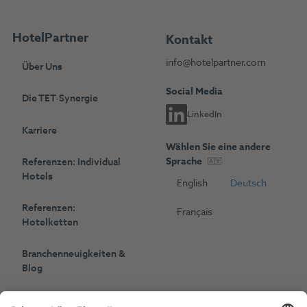
HotelPartner
Kontakt
info@hotelpartner.com
Über Uns
Social Media
Die TET-Synergie
LinkedIn
Karriere
Wählen Sie eine andere
Sprache
Referenzen: Individual
Hotels
English
Deutsch
Referenzen:
Français
Hotelketten
Branchenneuigkeiten &
Blog
Presse