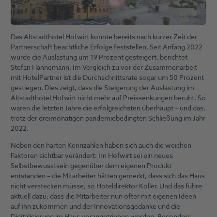
Das Altstadthotel Hofwirt konnte bereits nach kurzer Zeit der
Partnerschaft beachtliche Erfolge feststellen. Seit Anfang 2022
wurde die Auslastung um 19 Prozent gesteigert, berichtet
Stefan Hannemann. Im Vergleich zu vor der Zusammenarbeit
mit HotelPartner ist die Durchschnittsrate sogar um 50 Prozent
gestiegen. Dies zeigt, dass die Steigerung der Auslastung im
Altstadthotel Hofwirt nicht mehr auf Preissenkungen beruht. So
waren die letzten Jahre die erfolgreichsten überhaupt – und das,
trotz der dreimonatigen pandemiebedingten Schließung im Jahr
2022.
Neben den harten Kennzahlen haben sich auch die weichen
Faktoren sichtbar verändert: Im Hofwirt sei ein neues
Selbstbewusstsein gegenüber dem eigenen Produkt
entstanden – die Mitarbeiter hätten gemerkt, dass sich das Haus
nicht verstecken müsse, so Hoteldirektor Koller. Und das führe
aktuell dazu, dass die Mitarbeiter nun öfter mit eigenen Ideen
auf ihn zukommen und der Innovationsgedanke und die
Digitalisierung im Haus vorangetrieben werden. Besonders