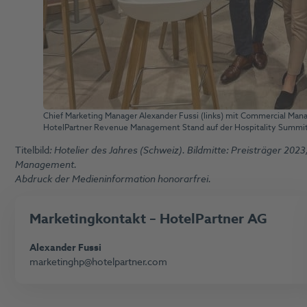
Chief Marketing Manager Alexander Fussi (links) mit Commercial Man
HotelPartner Revenue Management Stand auf der Hospitality Summi
Titelbild
: Hotelier des Jahres (Schweiz). Bildmitte: Preisträger 202
Management.
Abdruck der Medieninformation honorarfrei.
Marketing
kontakt – HotelPartner AG
Alexander Fussi
marketinghp@hotelpartner.com