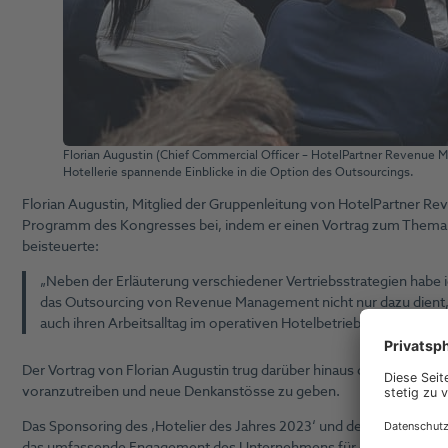
Florian Augustin (Chief Commercial Officer – HotelPartner Revenue 
Hotellerie spannende Einblicke in die Option des Outsourcings.
Florian Augustin, Mitglied der Gruppenleitung von HotelPartner Re
Programm des Kongresses bei, indem er einen Vortrag zum Thema 
beisteuerte:
„Neben der Erläuterung verschiedener Vertriebsstrategien habe i
das Outsourcing von Revenue Management nicht nur dazu dient,
auch ihren Arbeitsalltag im operativen Hotelbetrieb spürbar erleic
Der Vortrag von Florian Augustin trug darüber hinaus dazu bei, die 
voranzutreiben und neue Denkanstösse zu geben.
Das Sponsoring des ‚Hotelier des Jahres 2023‘ und des ‚Hospitali
das umfassende Engagement des Unternehmens für die Förderung 