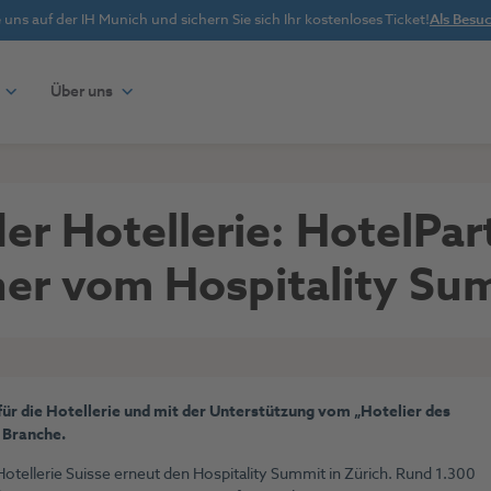
uns auf der IH Munich und sichern Sie sich Ihr kostenloses Ticket!
Als Besuc
Über uns
der Hotellerie: HotelPa
er vom Hospitality Su
r die Hotellerie und mit der Unterstützung vom „Hotelier des
 Branche.
tellerie Suisse erneut den Hospitality Summit in Zürich. Rund 1.300