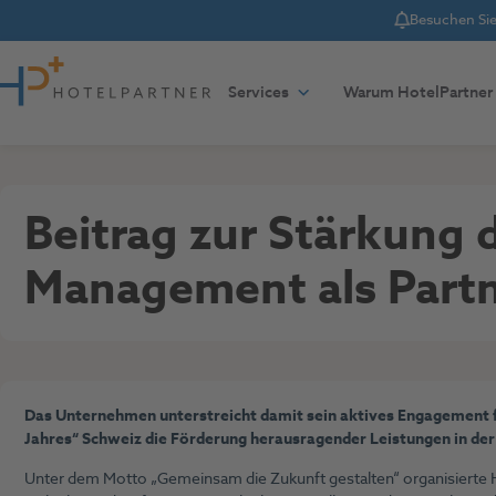
Besuchen Sie 
Notice
Zum Inhalt springen
Services
Warum HotelPartner
Presse
29. Juni 2023
Beitrag zur Stärkung 
Management als Partn
Das Unternehmen unterstreicht damit sein aktives Engagement fü
Jahres“ Schweiz die Förderung herausragender Leistungen in der
Unter dem Motto „Gemeinsam die Zukunft gestalten“ organisierte Ho