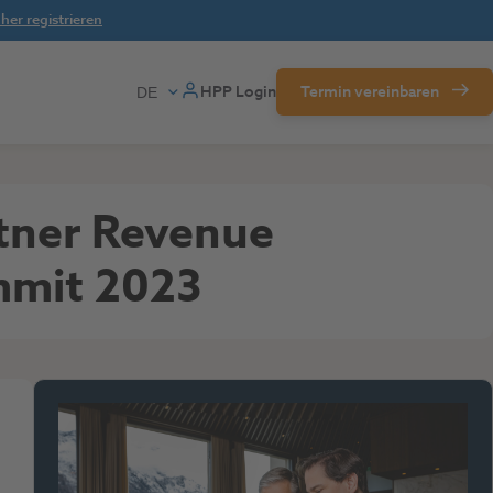
her registrieren
HPP Login
Termin vereinbaren
rtner Revenue
mmit 2023