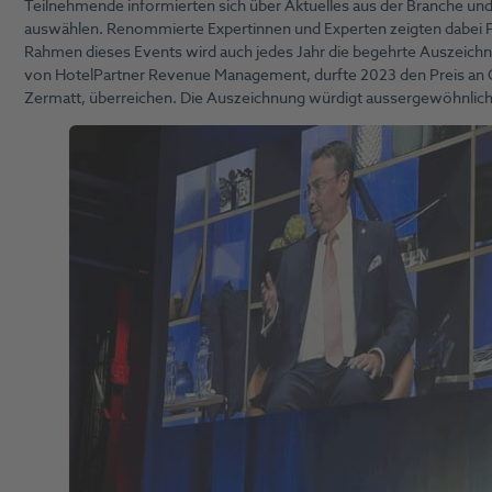
Teilnehmende informierten sich über Aktuelles aus der Branche 
auswählen. Renommierte Expertinnen und Experten zeigten dabei P
Rahmen dieses Events wird auch jedes Jahr die begehrte Auszeichnun
von HotelPartner Revenue Management, durfte 2023 den Preis an Ch
Zermatt, überreichen. Die Auszeichnung würdigt aussergewöhnliche