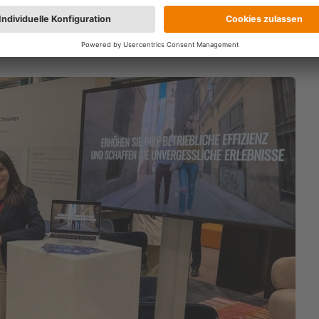
cing-Strategien an. Das Unternehmen arbeitet mit führenden Hotels u
nd Gewinne zu maximieren sowie Kosten zu senken. Dabei kommt die
währter Expertise (E) und dem Einsatz modernster Technologie (T)