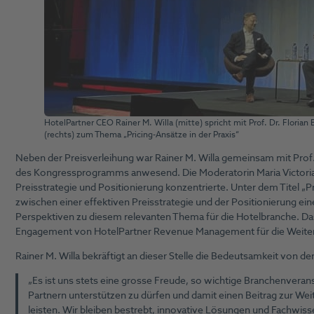
HotelPartner CEO Rainer M. Willa (mitte) spricht mit Prof. Dr. Florian
(rechts) zum Thema „Pricing-Ansätze in der Praxis“
Neben der Preisverleihung war Rainer M. Willa gemeinsam mit Prof
des Kongressprogramms anwesend. Die Moderatorin Maria Victoria
Preisstrategie und Positionierung konzentrierte. Unter dem Titel 
zwischen einer effektiven Preisstrategie und der Positionierung eine
Perspektiven zu diesem relevanten Thema für die Hotelbranche. Das 
Engagement von HotelPartner Revenue Management für die Weitere
Rainer M. Willa bekräftigt an dieser Stelle die Bedeutsamkeit von d
„Es ist uns stets eine grosse Freude, so wichtige Branchenveran
Partnern unterstützen zu dürfen und damit einen Beitrag zur Weit
leisten. Wir bleiben bestrebt, innovative Lösungen und Fachwisse