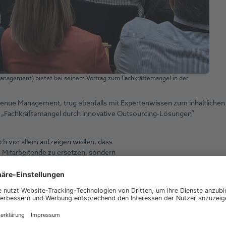
Management) bietet bei seinem Vortrag zum Fachkräftemangel in der
venue Management, trug ebenfalls mit Expertenwissen zum inhaltlichen
„Fachkräftemangel durch innovative Outsourcing-Lösungen“
ch vor allem aufzeigen wollen, dass
 Mitarbeitende zu ersetzen, sondern
htert.“
Diskussion über Lösungen für den Fachkräftemangel in der Hotellerie
ty Summit 2023′ durch HotelPartner Revenue Management verdeutlicht
und Unterstützung der Hotellerie. HotelPartner Revenue Management