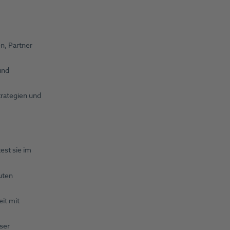
n, Partner
und
rategien und
est sie im
uten
it mit
ser