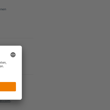
onen
tun.
er.com
.