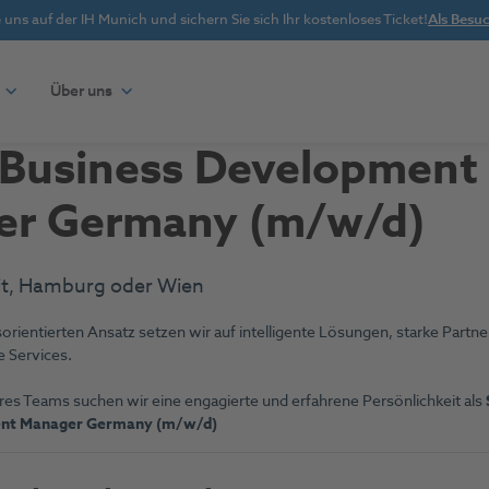
uns auf der IH Munich und sichern Sie sich Ihr kostenloses Ticket!
Als Besuc
Über uns
 Business Development
er Germany (m/w/d)
eit, Hamburg oder Wien
rientierten Ansatz setzen wir auf intelligente Lösungen, starke Partn
e Services.
res Teams suchen wir eine engagierte und erfahrene Persönlichkeit als
ent Manager Germany (m/w/d)