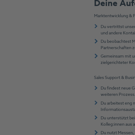
Deine Auf
Marktentwicklung & P
Du vertrittst uns
und andere Konta
Du beobachtest Ma
Partnerschaften z
Gemeinsam mit un
zielgerichteter K
Sales Support & Bus
Du findest neue G
weiteren Prozess
Du arbeitest eng 
Informationsaust
Du unterstützt b
Kolleg:innen aus 
Du nutzt Messen,