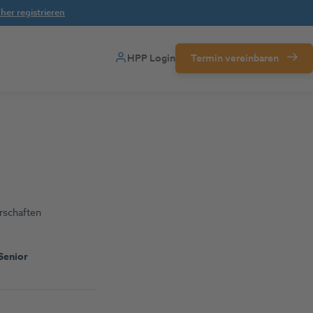
her registrieren
HPP Login
Termin vereinbaren
erschaften
Senior