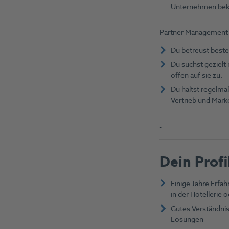
Unternehmen bek
Partner Management
Du betreust beste
Du suchst gezielt
offen auf sie zu.
Du hältst regelmä
Vertrieb und Mark
.
Dein Profi
Einige Jahre Erfa
in der Hotellerie 
Gutes Verständnis 
Lösungen