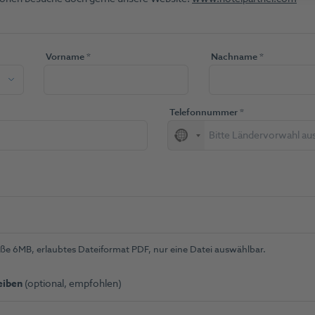
d)
(Pflichtfeld)
(Pflichtfeld)
Vorname
*
Nachname
*
lichtfeld)
(Pflichtfeld)
Telefonnummer
*
No
country
selected
ichtfeld)
e 6MB, erlaubtes Dateiformat PDF, nur eine Datei auswählbar.
eiben
(optional, empfohlen)