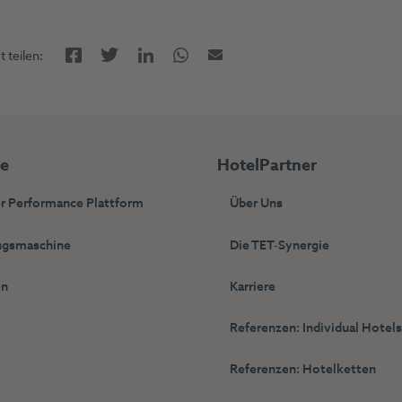
Facebook
LinkedIn
Twitter
Twitter
E-Mail
 teilen:
ie
HotelPartner
r Performance Plattform
Über Uns
gsmaschine
Die TET-Synergie
en
Karriere
Referenzen: Individual Hotel
Referenzen: Hotelketten