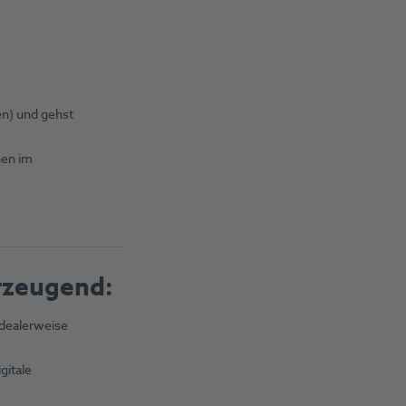
en) und gehst
nen im
erzeugend
:
idealerweise
gitale