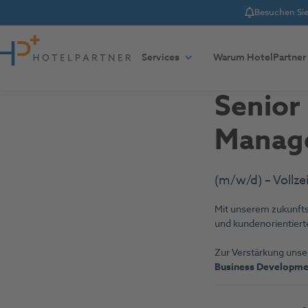
Besuchen Sie 
Notice
Zum Inhalt springen
Services
Warum HotelPartner
Senior
Manag
(m/w/d) – Vollz
Mit unserem zukunftso
und kundenorientiert
Zur Verstärkung unse
Business Developm