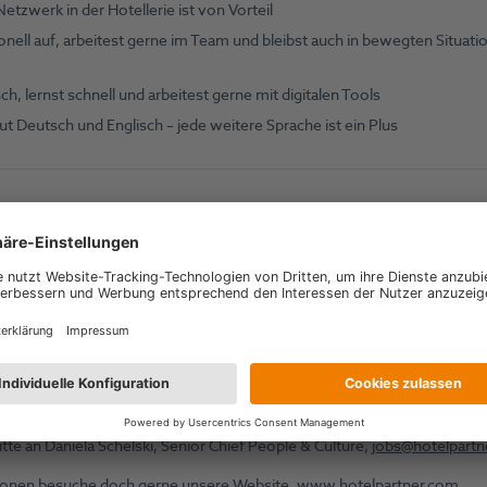
tzwerk in der Hotellerie ist von Vorteil
ionell auf, arbeitest gerne im Team und bleibst auch in bewegten Situati
ch, lernst schnell und arbeitest gerne mit digitalen Tools
ut Deutsch und Englisch – jede weitere Sprache ist ein Plus
eressant?
auf deine Bewerbung!
Gemeinsam wollen wir den deutschen Markt
t frischen Ideen, starkem Netzwerk und Begeisterung für das, was wir 
Deine Bewerbung!
tte an Daniela Schelski, Senior Chief People & Culture,
jobs@hotelpartn
tionen besuche doch gerne unsere Website.
www.hotelpartner.com