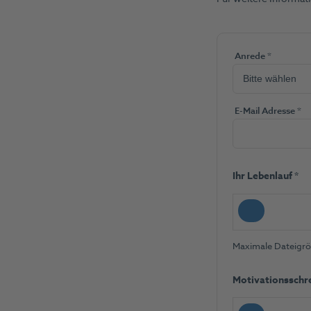
(Pflichtfel
Anrede
*
(Pf
E-Mail Adresse
*
(Pfl
Ihr Lebenlauf
*
Maximale Dateigröß
Motivationsschr