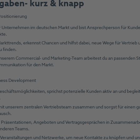
gaben- kurz & knapp
ositionierung
er Unternehmen im deutschen Markt und bist Ansprechperson für Kunde
kte.
rkttrends, erkennst Chancen und hilfst dabei, neue Wege für Vertrieb 
u finden.
serem Commercial- und Marketing-Team arbeitest du an passenden St
ommunikation für den Markt.
iness Development
eschäftsmöglichkeiten, sprichst potenzielle Kunden aktiv an und begleit
.
mit unserem zentralen Vertriebsteam zusammen und sorgst für einen g
ausch.
ei Präsentationen, Angeboten und Vertragsgesprächen in Zusammenarbe
anderen Teams.
 Veranstaltungen und Netzwerke, um neue Kontakte zu knüpfen und un