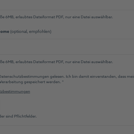
e 6MB, erlaubtes Dateiformat PDF, nur eine Datei auswählbar.
plome
(optional, empfohlen)
e 6MB, erlaubtes Dateiformat PDF, nur eine Datei auswählbar.
 Datenschutzbestimmungen gelesen. Ich bin damit einverstanden, dass me
(Pflichtfeld)
 Verarbeitung gespeichert werden.
*
utzbestimmungen
er sind Pflichtfelder.