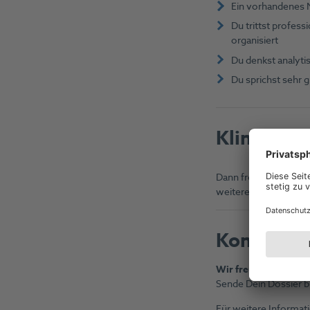
Ein vorhandenes Ne
Du trittst profess
organisiert
Du denkst analytis
Du sprichst sehr g
Klingt int
Dann freuen wir uns 
weiterentwickeln – mi
Kontakt
Wir freuen uns auf 
Sende Dein Dossier bi
Für weitere Informa