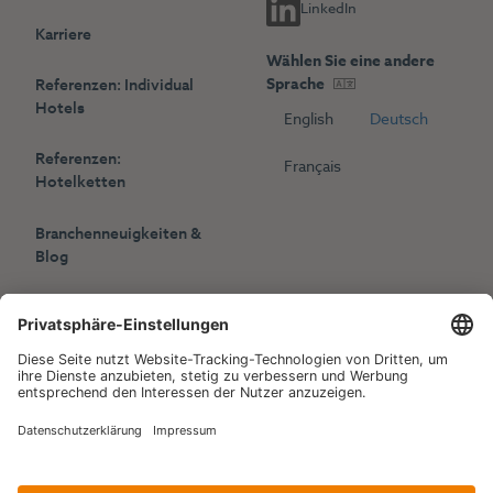
LinkedIn
Karriere
Wählen Sie eine andere
Sprache
Referenzen: Individual
Hotels
English
Deutsch
Referenzen:
Français
Hotelketten
Branchenneuigkeiten &
Blog
Presse
Veranstaltungen