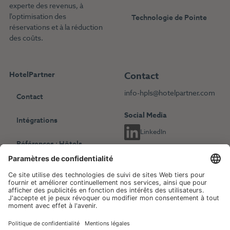
experte des revenus, à
l'optimisation des
Technologie de Pointe
réservations et à la réduction
des coûts.
HotelPartner
Contact
info-hpls@hotelpartner.com
Contact
Social Media
Intégrations
LinkedIn
Références : Hôtels
indépendants
Choisissez une autre langue
Références : Chaînes
English
Deutsch
hôtelières
Français
Revenue Management
Blog