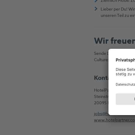
Ziemlich Mobil! Z
Lieber per Du! Wi
unseren Teil zu e
Wir freue
Sende Dein Bewerbung
Culture:
jobs@hotelp
Kontakt
HotelPartner Deuts
Steinstraße 27
20095 Hamburg
jobs@hotelpartner.c
www.hotelpartner.c