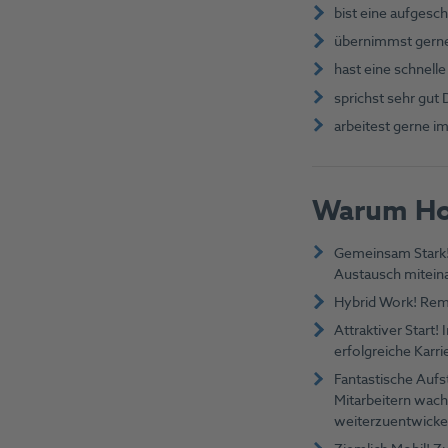
bist eine aufgesc
übernimmst gerne
hast eine schnell
sprichst sehr gut
arbeitest gerne i
Warum Ho
Gemeinsam Stark! 
Austausch miteina
Hybrid Work! Remo
Attraktiver Start!
erfolgreiche Karri
Fantastische Auf
Mitarbeitern wach
weiterzuentwicke