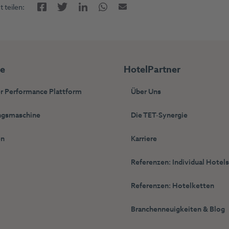
Facebook
LinkedIn
Twitter
Twitter
E-Mail
 teilen:
ie
HotelPartner
r Performance Plattform
Über Uns
gsmaschine
Die TET-Synergie
en
Karriere
Referenzen: Individual Hotel
Referenzen: Hotelketten
Branchenneuigkeiten & Blog