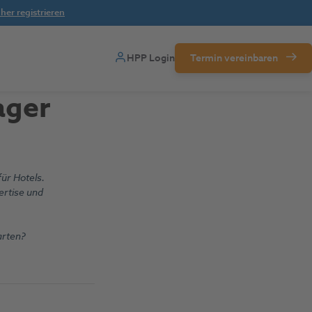
her registrieren
HPP Login
Termin vereinbaren
ager
ür Hotels.
ertise und
arten?