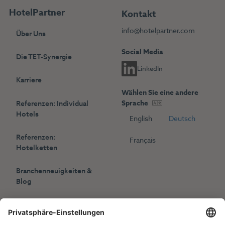
HotelPartner
Kontakt
info@hotelpartner.com
Über Uns
Social Media
Die TET-Synergie
LinkedIn
Karriere
Wählen Sie eine andere
Sprache
Referenzen: Individual
Hotels
English
Deutsch
Referenzen:
Français
Hotelketten
Branchenneuigkeiten &
Blog
Presse