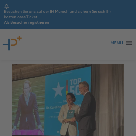
Notice
Besuchen Sie uns auf der IH Munich und sichern Sie sich Ihr
kostenloses Ticket!
Als Besucher registrieren
Zum Inhalt springen
MENU