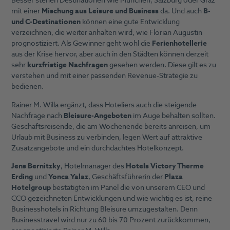
Besser stehen Destinationen wie München, Salzburg oder Graz
mit einer
Mischung aus Leisure und Business
da. Und auch
B-
und C-Destinationen
können eine gute Entwicklung
verzeichnen, die weiter anhalten wird, wie Florian Augustin
prognostiziert. Als Gewinner geht wohl die
Ferienhotellerie
aus der Krise hervor, aber auch in den Städten können derzeit
sehr
kurzfristige Nachfragen
gesehen werden. Diese gilt es zu
verstehen und mit einer passenden Revenue-Strategie zu
bedienen.
Rainer M. Willa ergänzt, dass Hoteliers auch die steigende
Nachfrage nach
Bleisure-Angeboten
im Auge behalten sollten.
Geschäftsreisende, die am Wochenende bereits anreisen, um
Urlaub mit Business zu verbinden, legen Wert auf attraktive
Zusatzangebote und ein durchdachtes Hotelkonzept.
Jens Bernitzky
, Hotelmanager des
Hotels Victory Therme
Erding
und
Yonca Yalaz
, Geschäftsführerin der
Plaza
Hotelgroup
bestätigten im Panel die von unserem CEO und
CCO gezeichneten Entwicklungen und wie wichtig es ist, reine
Businesshotels in Richtung Bleisure umzugestalten. Denn
Businesstravel wird nur zu 60 bis 70 Prozent zurückkommen,