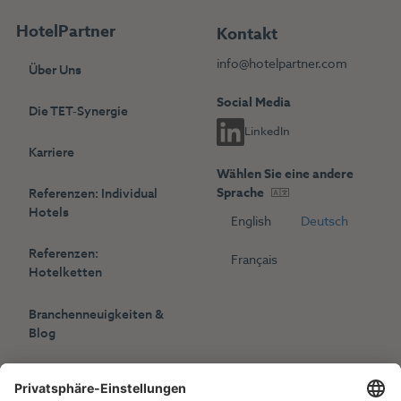
HotelPartner
Kontakt
info@hotelpartner.com
Über Uns
Social Media
Die TET-Synergie
LinkedIn
Karriere
Wählen Sie eine andere
Sprache
Referenzen: Individual
Hotels
English
Deutsch
Referenzen:
Français
Hotelketten
Branchenneuigkeiten &
Blog
Presse