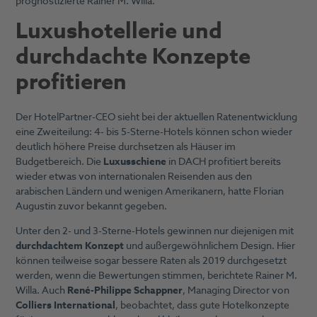
prognostizierte Rainer M. Willa.
Luxushotellerie und
durchdachte Konzepte
profitieren
Der HotelPartner-CEO sieht bei der aktuellen Ratenentwicklung
eine Zweiteilung: 4- bis 5-Sterne-Hotels können schon wieder
deutlich höhere Preise durchsetzen als Häuser im
Budgetbereich. Die
Luxusschiene
in DACH profitiert bereits
wieder etwas von internationalen Reisenden aus den
arabischen Ländern und wenigen Amerikanern, hatte Florian
Augustin zuvor bekannt gegeben.
Unter den 2- und 3-Sterne-Hotels gewinnen nur diejenigen mit
durchdachtem Konzept
und außergewöhnlichem Design. Hier
können teilweise sogar bessere Raten als 2019 durchgesetzt
werden, wenn die Bewertungen stimmen, berichtete Rainer M.
Willa. Auch
Ren
é-Philippe
Schappner
, Managing Director von
Colliers International
, beobachtet, dass gute Hotelkonzepte