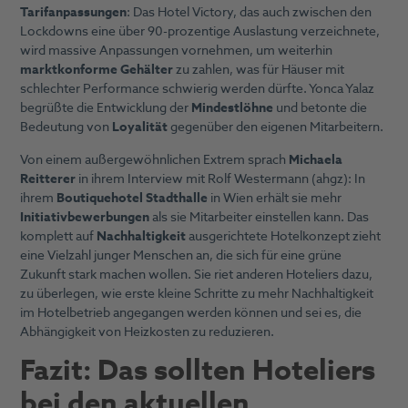
Tarifanpassungen
: Das Hotel Victory, das auch zwischen den
Lockdowns eine über 90-prozentige Auslastung verzeichnete,
wird massive Anpassungen vornehmen, um weiterhin
marktkonforme Gehälter
zu zahlen, was für Häuser mit
schlechter Performance schwierig werden dürfte. Yonca Yalaz
begrüßte die Entwicklung der
Mindestlöhne
und betonte die
Bedeutung von
Loyalität
gegenüber den eigenen Mitarbeitern.
Von einem außergewöhnlichen Extrem sprach
Michaela
Reitterer
in ihrem Interview mit Rolf Westermann (ahgz): In
ihrem
Boutiquehotel Stadthalle
in Wien erhält sie mehr
Initiativbewerbungen
als sie Mitarbeiter einstellen kann. Das
komplett auf
Nachhaltigkeit
ausgerichtete Hotelkonzept zieht
eine Vielzahl junger Menschen an, die sich für eine grüne
Zukunft stark machen wollen. Sie riet anderen Hoteliers dazu,
zu überlegen, wie erste kleine Schritte zu mehr Nachhaltigkeit
im Hotelbetrieb angegangen werden können und sei es, die
Abhängigkeit von Heizkosten zu reduzieren.
Fazit: Das sollten Hoteliers
bei den aktuellen