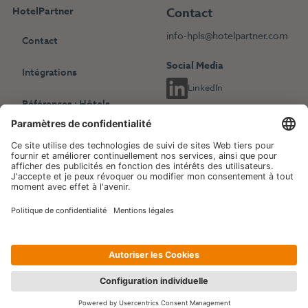
HotelPartner
Contact
info-hpls@hotelpartner.com
Contact
Social Media
Intégrations
LinkedIn
Références : Hôtels
indépendants
Choisissez une autre langue
Références : Chaînes
English
Deutsch
hôtelières
Français
Revenue Management
Blog
Evénements