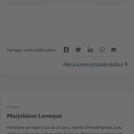
Facebook
LinkedIn
Twitter
Twitter
E-mail
Partager cette publication:
Aller à la page principale du blog
Auteur
Marjolaine Leveque
Hôtelière pendant plus de 20 ans, cliente d'HotelPartner, puis
Ambassadrice pour le marché français, Marjolaine partage ses