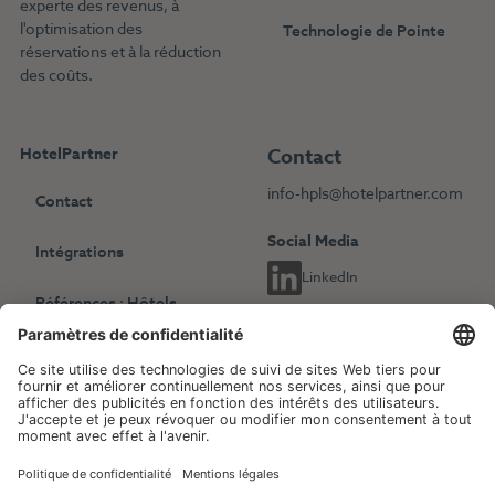
experte des revenus, à
l'optimisation des
Technologie de Pointe
réservations et à la réduction
des coûts.
HotelPartner
Contact
info-hpls@hotelpartner.com
Contact
Social Media
Intégrations
LinkedIn
Références : Hôtels
indépendants
Choisissez une autre langue
Références : Chaînes
English
Deutsch
hôtelières
Français
Revenue Management
Blog