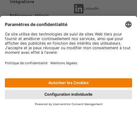
Intégrations
LinkedIn
Références : Hôtels
indépendants
Choisissez une autre langue
Références : Chaînes
English
Deutsch
hôtelières
Français
Revenue Management
Blog
Evénements
Copyright © 2006-2026 Hotelpartner Management AG
|
Politique de confidentialité
Impressum
|
Site by
[WORX]