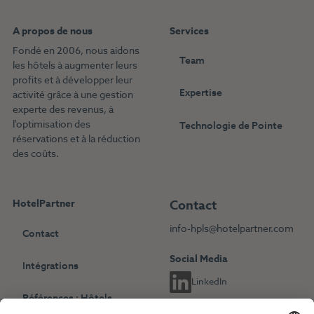
A propos de nous
Services
Fondé en 2006, nous aidons
Team
les hôtels à augmenter leurs
profits et à développer leur
Expertise
activité grâce à une gestion
experte des revenus, à
l'optimisation des
Technologie de Pointe
réservations et à la réduction
des coûts.
HotelPartner
Contact
info-hpls@hotelpartner.com
Contact
Social Media
Intégrations
LinkedIn
Références : Hôtels
indépendants