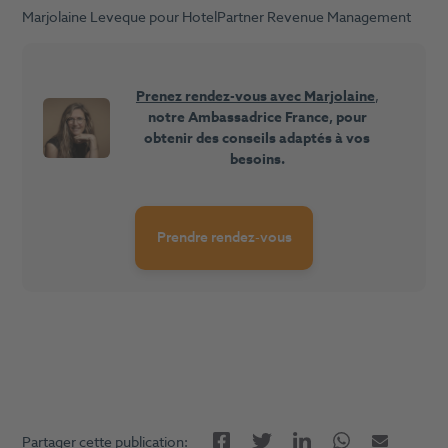
Marjolaine Leveque pour HotelPartner Revenue Management
Prenez rendez-vous avec Marjolaine
,
notre Ambassadrice France, pour
obtenir des conseils adaptés à vos
besoins.
Prendre rendez-vous
Facebook
LinkedIn
Twitter
Twitter
E-mail
Partager cette publication: