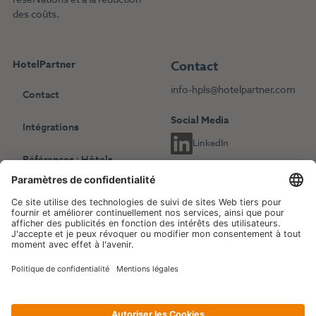
des coûts.
HotelPartner
Contact
info-hpls@hotelpartner.com
Contact
Social Media
Intégrations
LinkedIn
Références : Hôtels
indépendants
Choisissez une autre langue
Références : Chaînes
English
Deutsch
hôtelières
Français
Revenue Management
Blog
Evénements