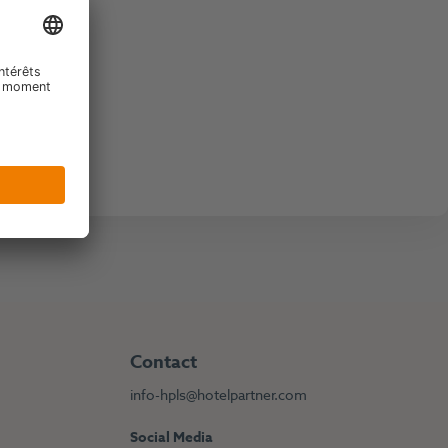
Contact
info-hpls@hotelpartner.com
Social Media