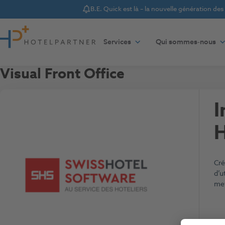
B.E. Quick est là – la nouvelle génération de
Notice
Aller au contenu
Services
Qui sommes-nous
Visual Front Office
I
H
Cré
d’u
met