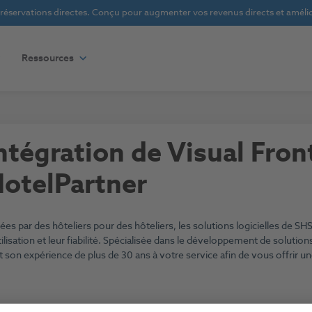
s réservations directes. Conçu pour augmenter vos revenus directs et amélior
Ressources
ntégration de Visual Fron
otelPartner
ées par des hôteliers pour des hôteliers, les solutions logicielles de SHS
tilisation et leur fiabilité. Spécialisée dans le développement de solutio
 son expérience de plus de 30 ans à votre service afin de vous offrir u