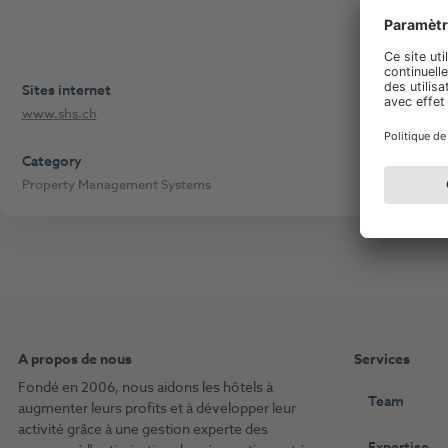
Sites internet
www.shs.ch
Category
Property Management Systems
A propos de nous
Services
Fondé en 2006, nous aidons les hôtels à
Team
augmenter leurs profits et à développer leur
activité grâce à une gestion experte des
Expertise