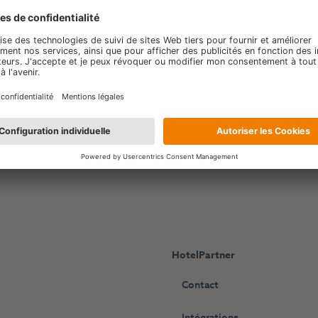
HotelPartner
Contact
Intégrations