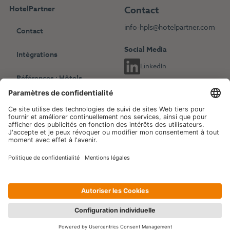
HotelPartner
Contact
info-hpls@hotelpartner.com
Contact
Social Media
Intégrations
LinkedIn
Références : Hôtels
indépendants
Choisissez une autre langue
Références : Chaînes
English
Deutsch
hôtelières
Français
Revenue Management
Blog
Evénements