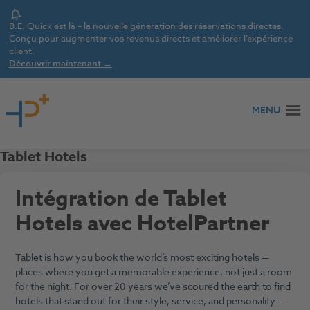
Notice
B.E. Quick est là – la nouvelle génération des réservations directes.
Conçu pour augmenter vos revenus directs et améliorer l’expérience
client.
Découvrir maintenant →
Aller au contenu
MENU
Tablet Hotels
Intégration de Tablet
Hotels avec HotelPartner
Tablet is how you book the world’s most exciting hotels —
places where you get a memorable experience, not just a room
for the night. For over 20 years we’ve scoured the earth to find
hotels that stand out for their style, service, and personality —