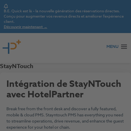
Notice
B.E. Quick est là – la nouvelle génération des réservations directes.
Conçu pour augmenter vos revenus directs et améliorer l’expérience
client.
Découvrir maintenant →
Aller au contenu
MENU
StayNTouch
Intégration de StayNTouch
avec HotelPartner
Break free from the front desk and discover a fully featured,
mobile & cloud PMS. Stayntouch PMS has everything you need
to streamline operations, drive revenue, and enhance the guest
experience for your hotel or chain.