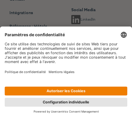
Social Media
Intégrations
LinkedIn
Références : Hôtels
indépendants
Choisissez une autre langue
Références : Chaînes
English
Deutsch
hôtelières
Français
Revenue Management
Blog
Evénements
Copyright © 2006-2026 Hotelpartner Management AG
|