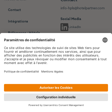
info-hpls@hotelpartner.com
Contact
Social Media
Intégrations
LinkedIn
Références : Hôtels
indépendants
Choisissez une autre langue
Références : Chaînes
English
Deutsch
hôtelières
Français
Revenue Management
Blog
Evénements