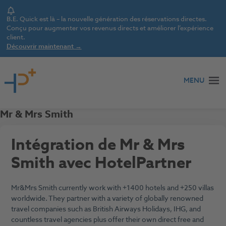
Notice
B.E. Quick est là – la nouvelle génération des réservations directes.
Conçu pour augmenter vos revenus directs et améliorer l’expérience
client.
Découvrir maintenant →
Aller au contenu
MENU
Mr & Mrs Smith
Intégration de Mr & Mrs
Smith avec HotelPartner
Mr&Mrs Smith currently work with +1400 hotels and +250 villas
worldwide. They partner with a variety of globally renowned
travel companies such as British Airways Holidays, IHG, and
countless travel agencies plus offer their own direct free and