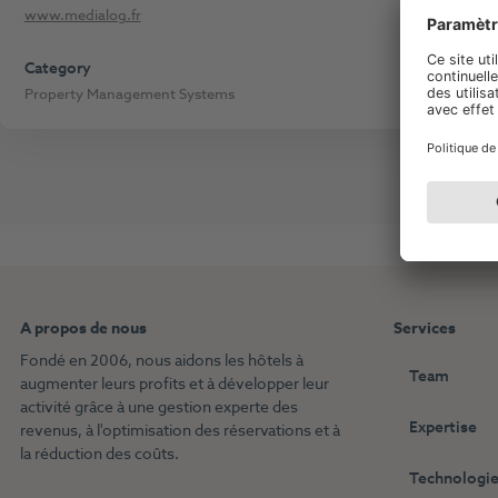
www.medialog.fr
Category
Property Management Systems
A propos de nous
Services
Fondé en 2006, nous aidons les hôtels à
Team
augmenter leurs profits et à développer leur
activité grâce à une gestion experte des
Expertise
revenus, à l'optimisation des réservations et à
la réduction des coûts.
Technologie