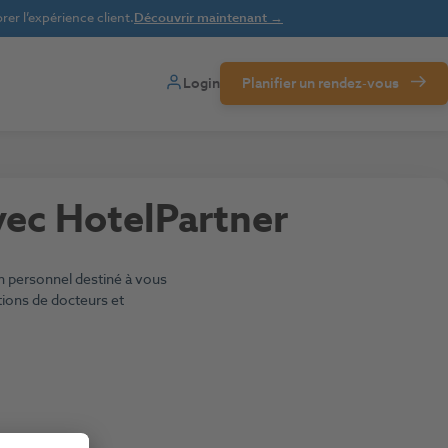
er l’expérience client.
Découvrir maintenant →
Login
Planifier un rendez-vous
vec HotelPartner
on personnel destiné à vous
tions de docteurs et
.