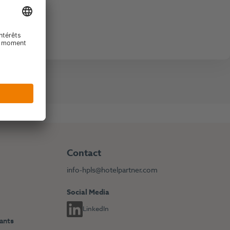
Contact
info-hpls@hotelpartner.com
Social Media
LinkedIn
dants