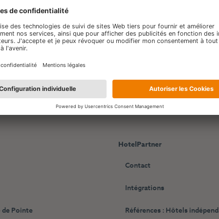
HotelPartner
Contact
Intégrations
 de Pointe
Références : Hôtels indépen