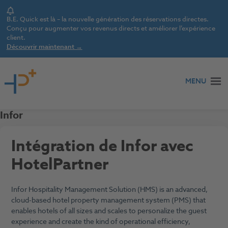
Notice
B.E. Quick est là – la nouvelle génération des réservations directes.
Conçu pour augmenter vos revenus directs et améliorer l’expérience
client.
Découvrir maintenant →
Aller au contenu
MENU
Infor
Intégration de Infor avec
HotelPartner
Infor Hospitality Management Solution (HMS) is an advanced,
cloud-based hotel property management system (PMS) that
enables hotels of all sizes and scales to personalize the guest
experience and create the kind of operational efficiency,