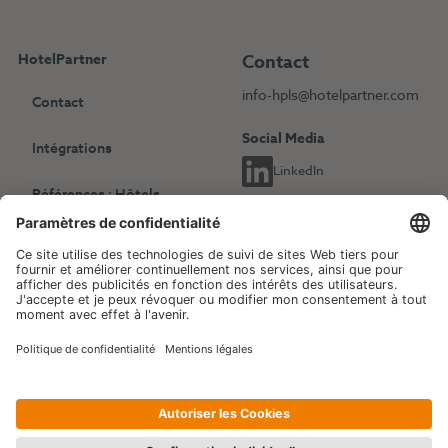
HotelPartner
Contact
info-hpls@hotelpartner.com
Contact
Social Media
Intégrations
LinkedIn
Références : Hôtels
indépendants
Choisissez une autre langue
Références : Chaînes
English
Deutsch
hôtelières
Français
Revenue Management
Blog
Evénements