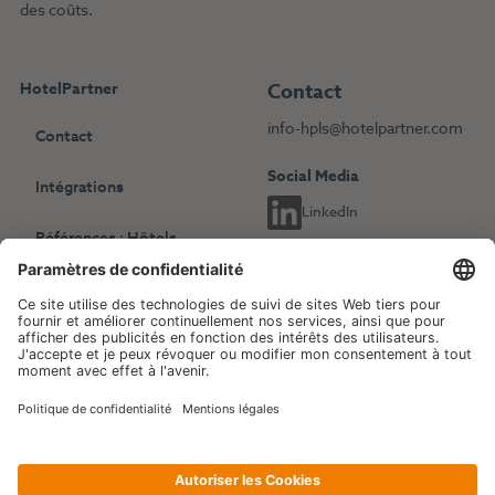
des coûts.
HotelPartner
Contact
info-hpls@hotelpartner.com
Contact
Social Media
Intégrations
LinkedIn
Références : Hôtels
indépendants
Choisissez une autre langue
Références : Chaînes
English
Deutsch
hôtelières
Français
Revenue Management
Blog
Evénements