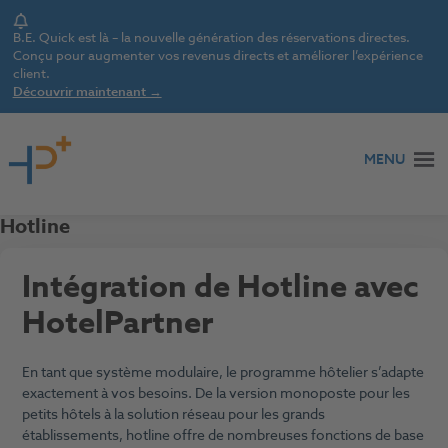
Notice
B.E. Quick est là – la nouvelle génération des réservations directes.
Conçu pour augmenter vos revenus directs et améliorer l’expérience
client.
Découvrir maintenant →
Aller au contenu
MENU
Hotline
Intégration de Hotline avec
HotelPartner
En tant que système modulaire, le programme hôtelier s’adapte
exactement à vos besoins. De la version monoposte pour les
petits hôtels à la solution réseau pour les grands
établissements, hotline offre de nombreuses fonctions de base