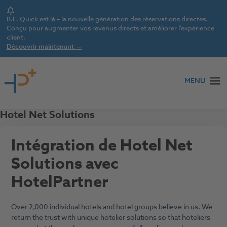
Notice
B.E. Quick est là – la nouvelle génération des réservations directes.
Conçu pour augmenter vos revenus directs et améliorer l’expérience
client.
Découvrir maintenant →
Aller au contenu
MENU
Hotel Net Solutions
Intégration de Hotel Net
Solutions avec
HotelPartner
Over 2,000 individual hotels and hotel groups believe in us. We
return the trust with unique hotelier solutions so that hoteliers