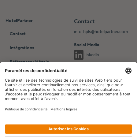
HotelPartner
Contact
info-hpls@hotelpartner.com
Contact
Social Media
Intégrations
LinkedIn
Références : Hôtels
indépendants
Choisissez une autre langue
Références : Chaînes
English
Deutsch
hôtelières
Français
Revenue Management
Blog
Evénements