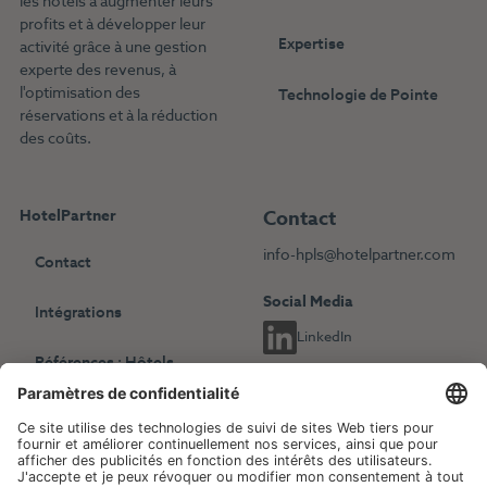
les hôtels à augmenter leurs
profits et à développer leur
Expertise
activité grâce à une gestion
experte des revenus, à
l'optimisation des
Technologie de Pointe
réservations et à la réduction
des coûts.
HotelPartner
Contact
info-hpls@hotelpartner.com
Contact
Social Media
Intégrations
LinkedIn
Références : Hôtels
indépendants
Choisissez une autre langue
Références : Chaînes
English
Deutsch
hôtelières