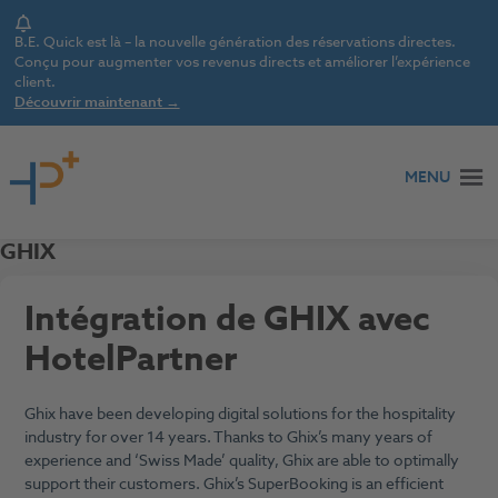
Notice
B.E. Quick est là – la nouvelle génération des réservations directes.
Conçu pour augmenter vos revenus directs et améliorer l’expérience
client.
Découvrir maintenant →
Aller au contenu
MENU
GHIX
Intégration de GHIX avec
HotelPartner
Ghix have been developing digital solutions for the hospitality
industry for over 14 years. Thanks to Ghix’s many years of
experience and ‘Swiss Made’ quality, Ghix are able to optimally
support their customers. Ghix’s SuperBooking is an efficient