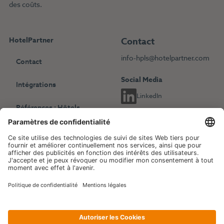
des coûts.
HotelPartner
Contact
info-hpls@hotelpartner.com
Contact
Social Media
Intégrations
LinkedIn
Références : Hôtels
indépendants
Choisissez une autre langue
Références : Chaînes
English
Deutsch
hôtelières
Français
Revenue Management
Blog
Evénements