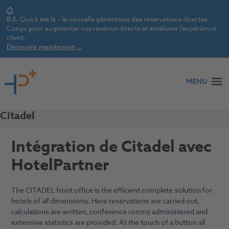
Notice
B.E. Quick est là – la nouvelle génération des réservations directes.
Conçu pour augmenter vos revenus directs et améliorer l’expérience
client.
Découvrir maintenant →
Aller au contenu
MENU
Citadel
Intégration de Citadel avec
HotelPartner
The CITADEL front office is the efficient complete solution for
hotels of all dimensions. Here reservations are carried out,
calculations are written, conference rooms administered and
extensive statistics are provided. At the touch of a button all