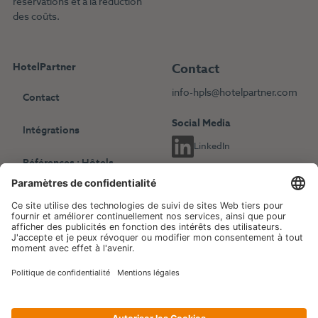
réservations et à la réduction
des coûts.
HotelPartner
Contact
info-hpls@hotelpartner.com
Contact
Social Media
Intégrations
LinkedIn
Références : Hôtels
indépendants
Choisissez une autre langue
Références : Chaînes
English
Deutsch
hôtelières
Français
Revenue Management
Blog
Evénements