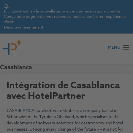
Notice
B.E. Quick est là – la nouvelle génération des réservations directes.
Conçu pour augmenter vos revenus directs et améliorer l’expérience
client.
Découvrir maintenant →
Aller au contenu
MENU
Casablanca
Intégration de Casablanca
avec HotelPartner
CASABLANCA hotelsoftware GmbH is a company based in
Schönwies in the Tyrolean Oberland, which specialises in the
development of software solutions for gastronomy and hotel
businesses. « Facing every change of the future » – it is not for