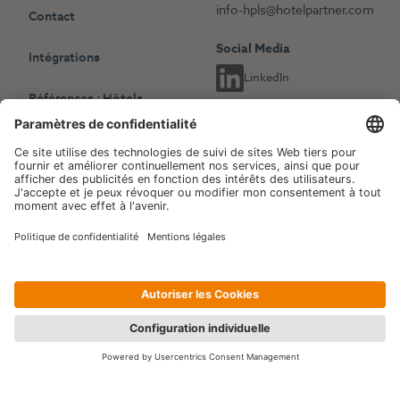
info-hpls@hotelpartner.com
Contact
Social Media
Intégrations
LinkedIn
Références : Hôtels
indépendants
Choisissez une autre langue
Références : Chaînes
English
Deutsch
hôtelières
Français
Revenue Management
Blog
Evénements