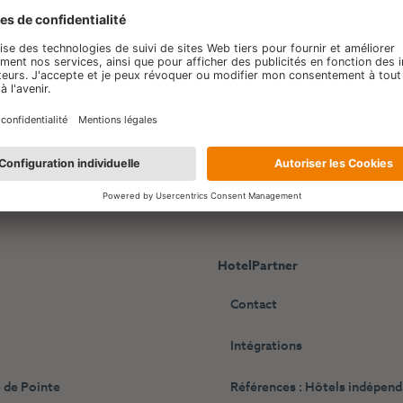
HotelPartner
Contact
Intégrations
 de Pointe
Références : Hôtels indépen