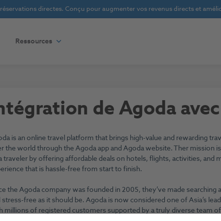
s réservations directes. Conçu pour augmenter vos revenus directs et amélior
Ressources
ntégration de Agoda avec
da is an online travel platform that brings high-value and rewarding trav
r the world through the Agoda app and Agoda website. Ther mission 
a traveler by offering affordable deals on hotels, flights, activities, a
erience that is hassle-free from start to finish.
ce the Agoda company was founded in 2005, they’ve made searching a
 stress-free as it should be. Agoda is now considered one of Asia’s lea
h millions of registered customers supported by a truly diverse team o
markets and Agoda customer service available 24/7.