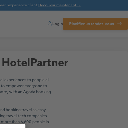
er l’expérience client.
Découvrir maintenant →
Login
Planifier un rendez-vous
 HotelPartner
el experiences to people all
is to empower everyone to
nd more, with an Agoda booking
nd booking travel as easy
ding travel-tech companies
f more than 6,600 people in