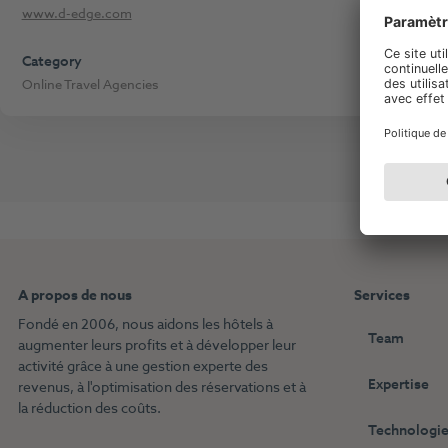
www.d-edge.com
Category
Online Travel Agencies
A propos de nous
Services
Fondé en 2006, nous aidons les hôtels à
Team
augmenter leurs profits et à développer leur
activité grâce à une gestion experte des
Expertise
revenus, à l'optimisation des réservations et à
la réduction des coûts.
Technologie