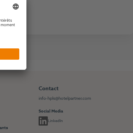
Contact
info-hpls@hotelpartner.com
Social Media
LinkedIn
dants