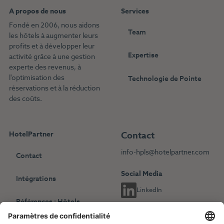
A propos de nous
Services
Fondé en 2006, nous aidons
Team
les hôtels à augmenter leurs
profits et à développer leur
Expertise
activité grâce à une gestion
experte des revenus, à
l'optimisation des
Technologie de Pointe
réservations et à la réduction
des coûts.
HotelPartner
Contact
info-hpls@hotelpartner.com
Contact
Social Media
Intégrations
LinkedIn
Références : Hôtels
indépendants
Choisissez une autre langue