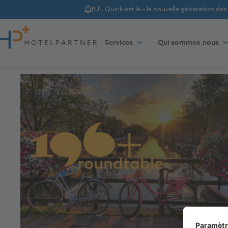
B.E. Quick est là – la nouvelle génération de
Notice
Aller au contenu
Services
Qui sommes-nous