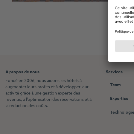
A propos de nous
Services
Fondé en 2006, nous aidons les hôtels à
Team
augmenter leurs profits et à développer leur
activité grâce à une gestion experte des
Expertise
revenus, à l'optimisation des réservations et à
la réduction des coûts.
Technologie