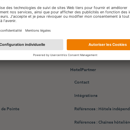
HotelPartner
Contact
Intégrations
 de Pointe
Références : Hôtels indépen
Références : Chaînes hôtelièr