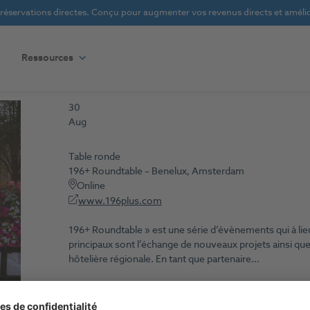
s réservations directes. Conçu pour augmenter vos revenus directs et amélior
Ressources
30
Aug
Table ronde
196+ Roundtable – Benelux, Amsterdam
Online
www.196plus.com
196+ Roundtable » est une série d‘évènements qui à lieu
principaux sont l’échange de nouveaux projets ainsi que 
hôtelière régionale. En tant que partenaire...