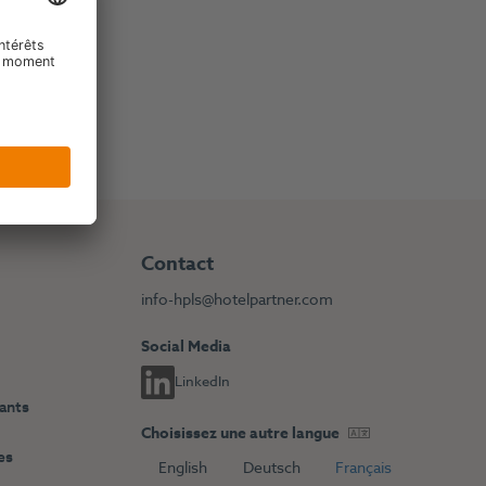
Contact
info-hpls@hotelpartner.com
Social Media
LinkedIn
dants
Choisissez une autre langue
es
English
Deutsch
Français