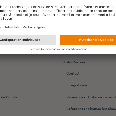
HotelPartner
Contact
Intégrations
 de Pointe
Références : Hôtels indépen
Références : Chaînes hôtelièr