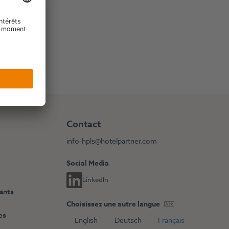
Contact
info-hpls@hotelpartner.com
Social Media
LinkedIn
dants
Choisissez une autre langue
es
English
Deutsch
Français