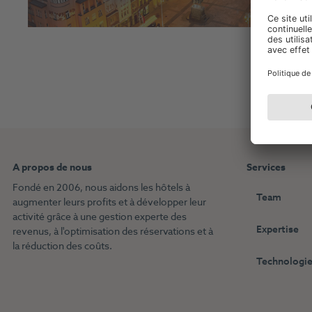
A propos de nous
Services
Fondé en 2006, nous aidons les hôtels à
Team
augmenter leurs profits et à développer leur
activité grâce à une gestion experte des
Expertise
revenus, à l'optimisation des réservations et à
la réduction des coûts.
Technologie