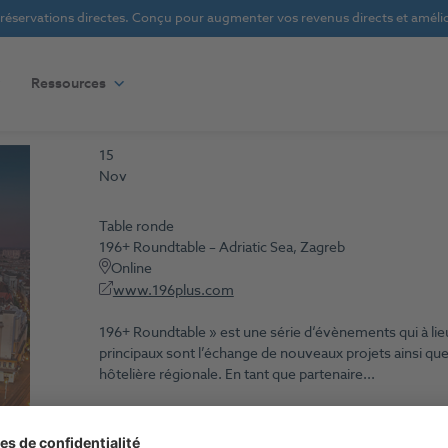
s réservations directes. Conçu pour augmenter vos revenus directs et amélior
Ressources
15
Nov
Table ronde
196+ Roundtable – Adriatic Sea, Zagreb
Online
www.196plus.com
196+ Roundtable » est une série d‘évènements qui à lieu
principaux sont l’échange de nouveaux projets ainsi que 
hôtelière régionale. En tant que partenaire...