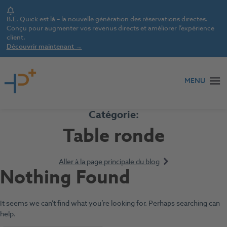
Notice
B.E. Quick est là – la nouvelle génération des réservations directes.
Conçu pour augmenter vos revenus directs et améliorer l’expérience
client.
Découvrir maintenant →
Aller au contenu
MENU
Catégorie:
Table ronde
Aller à la page principale du blog
Nothing Found
It seems we can’t find what you’re looking for. Perhaps searching can
help.