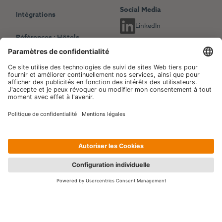
Social Media
Intégrations
LinkedIn
Références : Hôtels
indépendants
Choisissez une autre langue
Références : Chaînes
English
Deutsch
hôtelières
Français
Revenue Management
Blog
Evénements
Copyright © 2006-2026 Hotelpartner Management AG
|