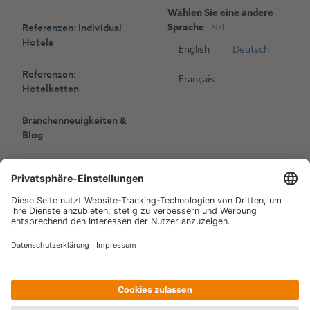
Wählen Sie eine andere
Sprache
Referenzen: Individual
Hotels
English
Deutsch
Referenzen:
Français
Hotelketten
Branchenneuigkeiten &
Blog
Presse
Veranstaltungen
Copyright © 2006-2026 Hotelpartner Management AG
|